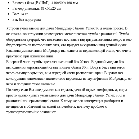
Размеры бака (ВхШхГ): 410х500х160 мм
Размер упаковки: 81х50х25 см
Вес: 14 кг
Бак без подогрева
Устроен умывальник для дачи Мойдодыр с баком Успех 30 л очень просто. В
основании конструкции размещается металлическая тумба с раковиной. Тумба
оборудована дверцей, что позволяет поставить внутрь умывальника ведро и оно
будет скрыто от посторонних глаз, что придаст аккуратный вид дачной кухне.
Раковина умывальника Мойдодыр выполнена из нержавеющей стали, что очень
практично при использовании.
В верхней части тумбы крепится наливной бак Успех. В данной модели бак
выполнен из нержавеющей стали и имеет объем 30 л. Вода в бак заливается
через съемную крышку, а на передней части расположен кран. В целом вся
конструкция напоминает знаменитого персонажа из мультфильма Мойдодыр, от
чего и получила такое название.
Поэтому если Вы еще думаете как сделать дачный отдых комфортным, тогда
просто нужно купить умывальник для дачи Мойдодыр с баком Успех 30 л и
раковиной из нержавеющей стали. К тому же вся конструкция разборная и
вмещается в обычный легковой автомобиль, поэтому проблем с
транспортировкой не возникнет.