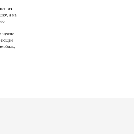
лнен из
шку, а на
ого
то нужно
авеющей
омобиль,