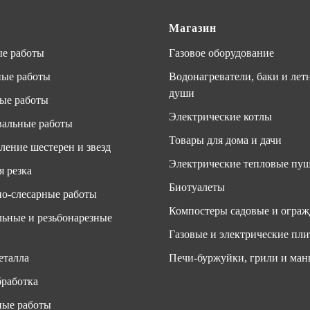
Магазин
е работы
Газовое оборудование
ные работы
Водонагреватели, баки и лет
души
ые работы
Электрические котлы
альные работы
Товары для дома и дачи
ление шестерен и звезд
Электрические тепловые пу
я резка
Биотуалеты
о-слесарные работы
Компостеры садовые и ограж
ьные и резьбонарезные
Газовые и электрические пл
еталла
Печи-буржуйки, грили и ман
работка
ные работы