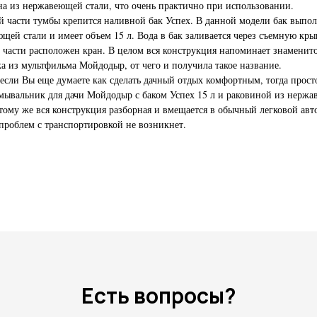
а из нержавеющей стали, что очень практично при использовании.
й части тумбы крепится наливной бак Успех. В данной модели бак выпо
щей стали и имеет объем 15 л. Вода в бак заливается через съемную кры
 части расположен кран. В целом вся конструкция напоминает знаменит
а из мультфильма Мойдодыр, от чего и получила такое название.
если Вы еще думаете как сделать дачный отдых комфортным, тогда прос
мывальник для дачи Мойдодыр с баком Успех 15 л и раковиной из нерж
 тому же вся конструкция разборная и вмещается в обычный легковой авт
проблем с транспортировкой не возникнет.
Есть вопросы?