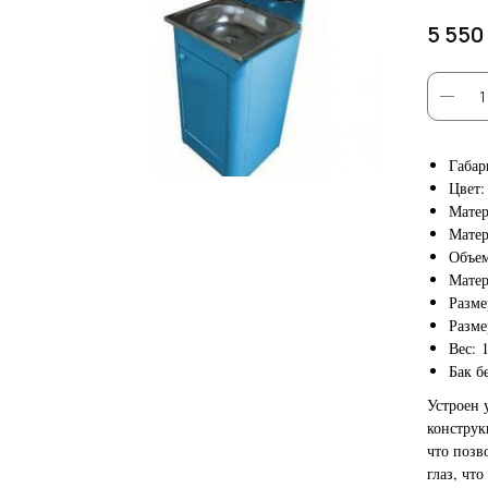
5 550
Габар
Цвет:
Матер
Матер
Объем
Матер
Разме
Разме
Вес: 
Бак б
Устроен 
конструк
что позв
глаз, чт