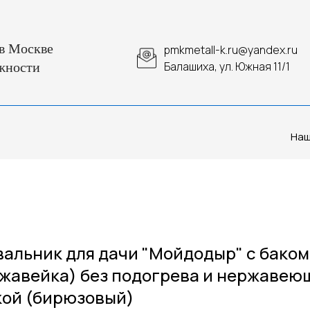
в Москве
pmkmetall-k.ru@yandex.ru
Балашиха, ул. Южная 11/1
жности
Наш
альник для дачи "Мойдодыр" с баком 
жавейка) без подогрева и нержавею
ой (бирюзовый)