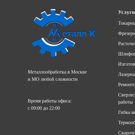
Услуги
Токарны
Фрезер
Расточн
Шлифов
Изготов
Металлообработка в Москве
Лазерна
и МО любой сложности
Ремонтн
Сверлил
Время работы офиса:
работы
с 09:00 до 22:00
Гибка м
Термооб
Свароч