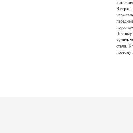
выполнен
В верхне
нержавею
передней
персонаж
Поэтому 
купить у
стали. К
поэтому 