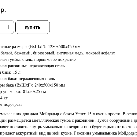
р.
Купить
итные размеры (ВхШхГ): 1280х500х420 мм
 белый, бежевый, бирюзовый, античная медь, мокрый асфальт
иал тумбы: сталь, порошковое покрытие
иал раковины: нержавеющая сталь
 бака: 15 л
иал бака: нержавеющая сталь
ры бака (ВхШхГ): 240х500х150 мм
р упаковки: 81х50х25 см
14 кг
ез подогрева
умывальник для дачи Мойдодыр с баком Успех 15 л очень просто. В осно
ции размещается металлическая тумба с раковиной. Тумба оборудована д
оляет поставить внутрь умывальника ведро и оно будет скрыто от постор
о придаст аккуратный вид дачной кухне. Раковина умывальника Мойдоды