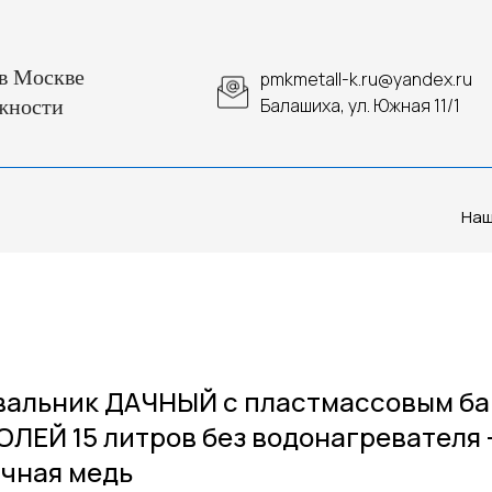
в Москве
pmkmetall-k.ru@yandex.ru
Балашиха, ул. Южная 11/1
жности
Наш
альник ДАЧНЫЙ с пластмассовым ба
ЛЕЙ 15 литров без водонагревателя 
чная медь