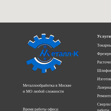
Услуги
Токарны
Фрезер
Расточн
Шлифов
Изготов
Металлообработка в Москве
Лазерна
и МО любой сложности
Ремонтн
Сверлил
Время работы офиса:
работы