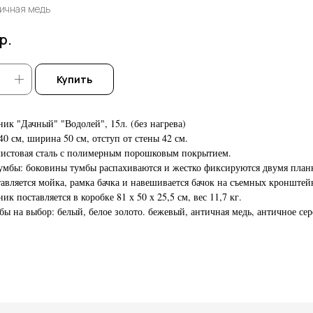
ичная медь
р.
Купить
ик "Дачный" "Водолей", 15л. (без нагрева)
40 см, ширина 50 см, отступ от стены 42 см.
листовая сталь с полимерным порошковым покрытием.
умбы: боковины тумбы распахиваются и жестко фиксируются двумя план
тавляется мойка, рамка бачка и навешивается бачок на съемных кронштей
к поставляется в коробке 81 х 50 х 25,5 см, вес 11,7 кг.
бы на выбор: белый, белое золото. бежевый, античная медь, античное се