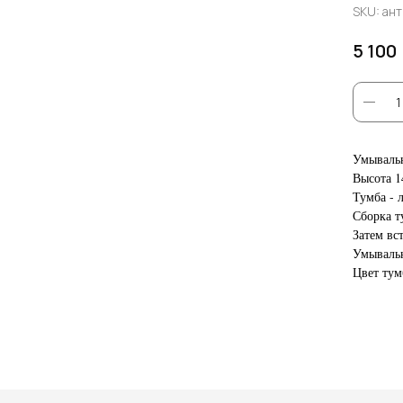
SKU:
ант
5 100
Умывальн
Высота 1
Тумба - 
Сборка т
Затем вс
Умывальни
Цвет тум