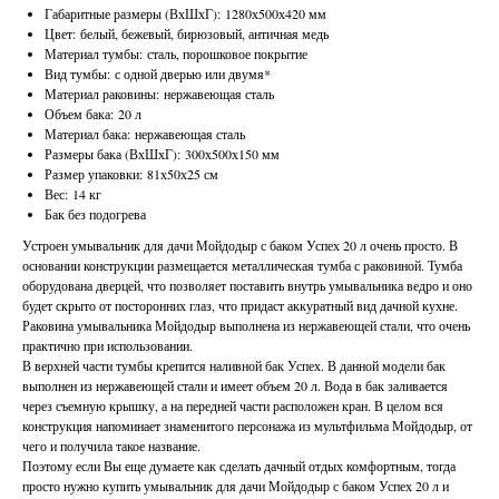
Габаритные размеры (ВхШхГ): 1280х500х420 мм
Цвет: белый, бежевый, бирюзовый, античная медь
Материал тумбы: сталь, порошковое покрытие
Вид тумбы: с одной дверью или двумя*
Материал раковины: нержавеющая сталь
Объем бака: 20 л
Материал бака: нержавеющая сталь
Размеры бака (ВхШхГ): 300х500х150 мм
Размер упаковки: 81х50х25 см
Вес: 14 кг
Бак без подогрева
Устроен умывальник для дачи Мойдодыр с баком Успех 20 л очень просто. В
основании конструкции размещается металлическая тумба с раковиной. Тумба
оборудована дверцей, что позволяет поставить внутрь умывальника ведро и оно
будет скрыто от посторонних глаз, что придаст аккуратный вид дачной кухне.
Раковина умывальника Мойдодыр выполнена из нержавеющей стали, что очень
практично при использовании.
В верхней части тумбы крепится наливной бак Успех. В данной модели бак
выполнен из нержавеющей стали и имеет объем 20 л. Вода в бак заливается
через съемную крышку, а на передней части расположен кран. В целом вся
конструкция напоминает знаменитого персонажа из мультфильма Мойдодыр, от
чего и получила такое название.
Поэтому если Вы еще думаете как сделать дачный отдых комфортным, тогда
просто нужно купить умывальник для дачи Мойдодыр с баком Успех 20 л и