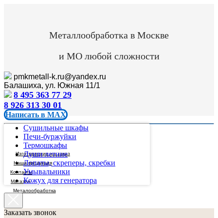
Металлообработка в Москве
и МО любой сложности
pmkmetall-k.ru@yandex.ru
Балашиха, ул. Южная 11/1
8 495 363 77 29
8 926 313 30 01
Написать в MAX
Сушильные шкафы
Печи-буржуйки
Термошкафы
Души летние
Изготовление на заказ
Лопаты, скреперы, скребки
Наша продукция
Умывальники
Контакты
Кожух для генератора
Магазин
Металообработка
Заказать звонок