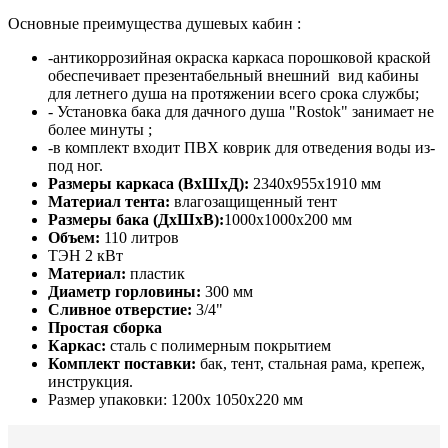
Основные преимущества душевых кабин :
-антикоррозийная окраска каркаса порошковой краской
обеспечивает презентабельный внешний вид кабины
для летнего душа на протяжении всего срока службы;
- Установка бака для дачного душа "Rostok" занимает не
более минуты ;
-в комплект входит ПВХ коврик для отведения воды из-
под ног.
Размеры каркаса (ВхШхД):
2340x955x1910 мм
Материал тента:
влагозащищенный тент
Размеры бака (ДхШхВ):
1000х1000х200 мм
Объем:
110 литров
ТЭН 2 кВт
Материал:
пластик
Диаметр горловины:
300 мм
Сливное отверстие:
3/4"
Простая сборка
Каркас:
сталь с полимерным покрытием
Комплект поставки:
бак, тент, стальная рама, крепеж,
инструкция.
Размер упаковки: 1200х 1050х220 мм