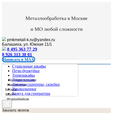
Металлообработка в Москве
и МО любой сложности
pmkmetall-k.ru@yandex.ru
Балашиха, ул. Южная 11/1
8 495 363 77 29
8 926 313 30 01
Написать в MAX
Сушильные шкафы
Печи-буржуйки
Термошкафы
Души летние
Изготовление на заказ
Лопаты, скреперы, скребки
Наша продукция
Умывальники
Контакты
Кожух для генератора
Магазин
Металообработка
Заказать звонок