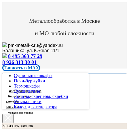
Металлообработка в Москве
и МО любой сложности
pmkmetall-k.ru@yandex.ru
Балашиха, ул. Южная 11/1
8 495 363 77 29
8 926 313 30 01
Написать в MAX
Сушильные шкафы
Печи-буржуйки
Термошкафы
Души летние
Изготовление на заказ
Лопаты, скреперы, скребки
Наша продукция
Умывальники
Контакты
Кожух для генератора
Магазин
Металообработка
Заказать звонок