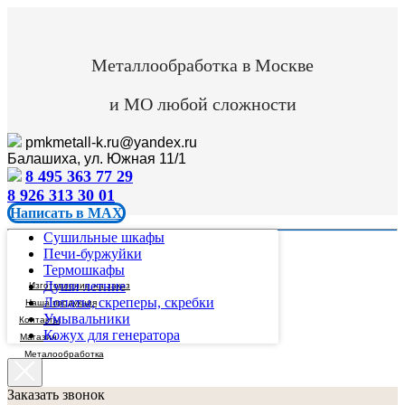
Металлообработка в Москве
и МО любой сложности
pmkmetall-k.ru@yandex.ru
Балашиха, ул. Южная 11/1
8 495 363 77 29
8 926 313 30 01
Написать в MAX
Сушильные шкафы
Печи-буржуйки
Термошкафы
Души летние
Изготовление на заказ
Лопаты, скреперы, скребки
Наша продукция
Умывальники
Контакты
Кожух для генератора
Магазин
Металообработка
Заказать звонок