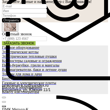
Заполните данные и наш менеджер с Вами свяжется!
Отправить
Обратный звонок
ЗАКАЗАТЬ ЗВОНОК
Газовое оборудование
Электрические котлы
Электрические тепловые пушки
Компостеры садовые и ограждения
Печи-буржуйки, грили и мангалы
Водонагреватели, баки и летние души
Товары для дома и дачи
Биотуалеты
Газовые и электрические плиты
pmkmetall-k.ru@yandex.ru
Насосы и оборудование
Балашиха, ул. Южная 11/1
Кожух для генератора
ПМК Металл-К