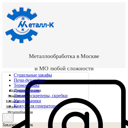
Металлообработка в Москве
и МО любой сложности
Сушильные шкафы
Печи-буржуйки
Термошкафы
Души летние
Изготовление на заказ
Лопаты, скреперы, скребки
Наша продукция
Умывальники
Контакты
Кожух для генератора
Магазин
Металообработка
Заказать звонок