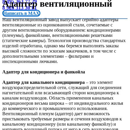
Адаптер вентиляционный
8 495 363 77 29
8 926 313 30 01
Написать в MAX
Наш вентиляционный завод выпускает серийно адаптеры
вентиляционные из оцинкованной стали, сочетаемые с
другим вентиляционным оборудованием: кондиционерами
(пленумы), фанкойлами, вентиляционными решетками
(статические камеры). Технология производства стандартных
изделий отработана, однако мы беремся выполнять заказы
высокой сложности по эскизам заказчиков, в том числе с
дополнительными элементами – фильтрами и
инспекционными лючками.
Адаптер для кондиционера и фанкойла
Адаптер для канального кондиционера
– это элемент
воздухораспределительной сети, служащий для соединения
нагнетательной или всасывающей сторон кондиционера к
каналам воздуховодов. Область применения канальных
кондиционеров весьма широка – от индивидуального жилья
до коммерческого и промышленного использования.
Вентиляционный пленум (адаптер) дает возможность
пристыковать требуемые размеры и сечения воздуховодов к
канальному кондиционеру (или канальному фанкойлу) и
направить воздушный потока от него в сеть воздуховодов.