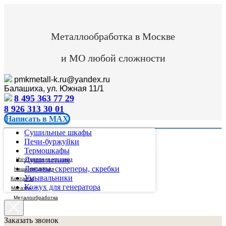
Металлообработка в Москве
и МО любой сложности
pmkmetall-k.ru@yandex.ru
Балашиха, ул. Южная 11/1
8 495 363 77 29
8 926 313 30 01
Написать в MAX
Сушильные шкафы
Печи-буржуйки
Термошкафы
Души летние
Изготовление на заказ
Лопаты, скреперы, скребки
Наша продукция
Умывальники
Контакты
Кожух для генератора
Магазин
Металообработка
Заказать звонок