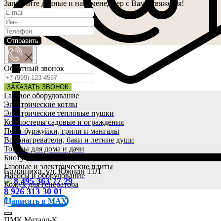
Заполните данные и наш менеджер с Вами свяжется!
Отправить
Обратный звонок
ЗАКАЗАТЬ ЗВОНОК
Газовое оборудование
Электрические котлы
Электрические тепловые пушки
Компостеры садовые и ограждения
Печи-буржуйки, грили и мангалы
Водонагреватели, баки и летние души
Товары для дома и дачи
Биотуалеты
Газовые и электрические плиты
Балашиха, ул. Южная 11/1
Насосы и оборудование
8 495 363 77 29
Кожух для генератора
8 926 313 30 01
Написать в MAX
ПМК Металл-К