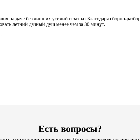
ия на даче без лишних усилий и затрат.Благодаря сборно-разбо
овать летний дачный душ менее чем за 30 минут.
г
Есть вопросы?
ам, менеджер перезвонит Вам и ответит на все ва