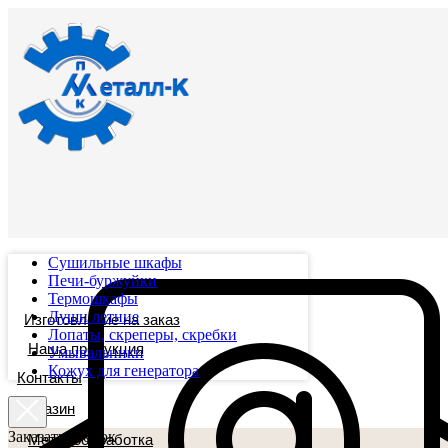
Сушильные шкафы
Печи-буржуйки
Термошкафы
Души летние
Изготовление на заказ
Лопаты, скреперы, скребки
Наша продукция
Умывальники
Кожух для генератора
Контакты
Магазин
Заказать звонок
Металообработка