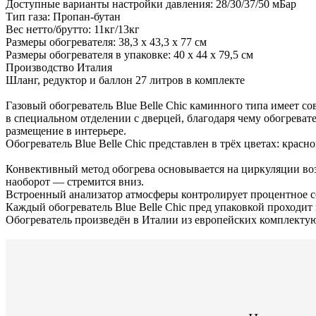
Доступные варианты настройки давления: 28/30/37/50 мБар
Тип газа: Пропан-бутан
Вес нетто/брутто: 11кг/13кг
Размеры обогревателя: 38,3 х 43,3 х 77 см
Размеры обогревателя в упаковке: 40 х 44 х 79,5 см
Производство Италия
Шланг, редуктор и баллон 27 литров в комплекте
Газовый обогреватель Blue Belle Chic каминного типа имеет с
в специальном отделении с дверцей, благодаря чему обогреват
размещение в интерьере.
Обогреватель Blue Belle Chic представлен в трёх цветах: красн
Конвективный метод обогрева основывается на циркуляции воз
наоборот — стремится вниз.
Встроенный анализатор атмосферы контролирует процентное с
Каждый обогреватель Blue Belle Chic пред упаковкой проходи
Обогреватель произведён в Италии из европейских комплектую