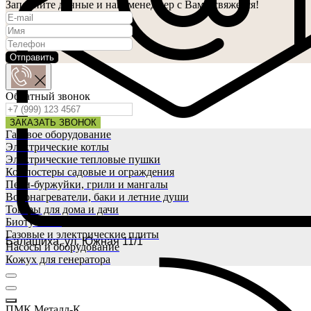
Заполните данные и наш менеджер с Вами свяжется!
Отправить
Обратный звонок
ЗАКАЗАТЬ ЗВОНОК
Газовое оборудование
Электрические котлы
Электрические тепловые пушки
Компостеры садовые и ограждения
Печи-буржуйки, грили и мангалы
Водонагреватели, баки и летние души
Товары для дома и дачи
Биотуалеты
Газовые и электрические плиты
Балашиха, ул. Южная 11/1
Насосы и оборудование
Кожух для генератора
ПМК Металл-К