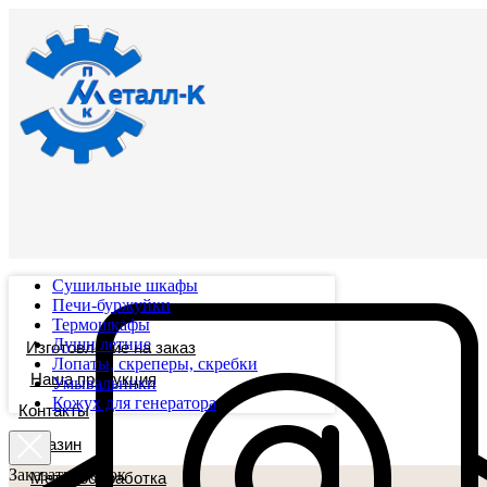
Сушильные шкафы
Печи-буржуйки
Термошкафы
Души летние
Изготовление на заказ
Лопаты, скреперы, скребки
Наша продукция
Умывальники
Кожух для генератора
Контакты
Магазин
Заказать звонок
Металообработка