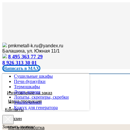
pmkmetall-k.ru@yandex.ru
Балашиха, ул. Южная 11/1
8 495 363 77 29
8 926 313 30 01
Написать в MAX
Сушильные шкафы
Печи-буржуйки
Термошкафы
Души летние
Изготовление на заказ
Лопаты, скреперы, скребки
Наша продукция
Умывальники
Кожух для генератора
Контакты
Магазин
Заказать звонок
Металообработка