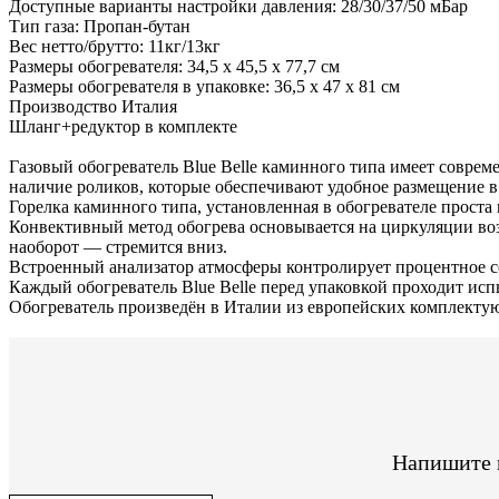
Доступные варианты настройки давления: 28/30/37/50 мБар
Тип газа: Пропан-бутан
Вес нетто/брутто: 11кг/13кг
Размеры обогревателя: 34,5 х 45,5 х 77,7 см
Размеры обогревателя в упаковке: 36,5 х 47 х 81 см
Производство Италия
Шланг+редуктор в комплекте
Газовый обогреватель Blue Belle каминного типа имеет совре
наличие роликов, которые обеспечивают удобное размещение в
Горелка каминного типа, установленная в обогревателе прост
Конвективный метод обогрева основывается на циркуляции воз
наоборот — стремится вниз.
Встроенный анализатор атмосферы контролирует процентное с
Каждый обогреватель Blue Belle перед упаковкой проходит ис
Обогреватель произведён в Италии из европейских комплектую
Напишите н