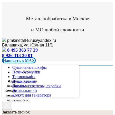
Металлообработка в Москве
и МО любой сложности
pmkmetall-k.ru@yandex.ru
Балашиха, ул. Южная 11/1
8 495 363 77 29
8 926 313 30 01
Написать в MAX
Сушильные шкафы
Печи-буржуйки
Термошкафы
Души летние
Изготовление на заказ
Лопаты, скреперы, скребки
Наша продукция
Умывальники
Контакты
Кожух для генератора
Магазин
Металообработка
Заказать звонок