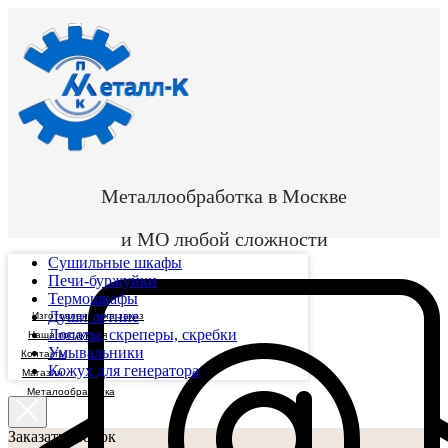
Металлообработка в Москве
и МО любой сложности
Сушильные шкафы
Печи-буржуйки
Термошкафы
Души летние
Изготовление на заказ
Лопаты, скреперы, скребки
Наша продукция
Умывальники
Контакты
Кожух для генератора
Магазин
Металообработка
Заказать звонок