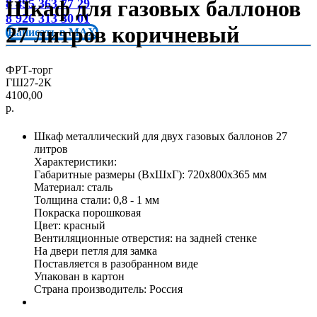
Шкаф для газовых баллонов
8 495 363 77 29
8 926 313 30 01
27 литров коричневый
Написать в MAX
ФРТ-торг
ГШ27-2К
4100,00
р.
Шкаф металлический для двух газовых баллонов 27
литров
Характеристики:
Габаритные размеры (ВxШxГ): 720х800x365 мм
Материал: сталь
Толщина стали: 0,8 - 1 мм
Покраска порошковая
Цвет: красный
Вентиляционные отверстия: на задней стенке
На двери петля для замка
Поставляется в разобранном виде
Упакован в картон
Страна производитель: Россия