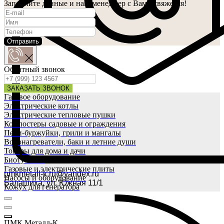
Заполните данные и наш менеджер с Вами свяжется!
Отправить
Обратный звонок
ЗАКАЗАТЬ ЗВОНОК
Газовое оборудование
Электрические котлы
Электрические тепловые пушки
Компостеры садовые и ограждения
Печи-буржуйки, грили и мангалы
Водонагреватели, баки и летние души
Товары для дома и дачи
Биотуалеты
Газовые и электрические плиты
pmkmetall-k.ru@yandex.ru
Насосы и оборудование
Балашиха, ул. Южная 11/1
Кожух для генератора
ПМК Металл-К