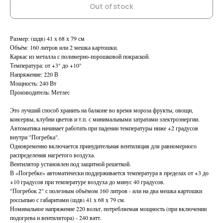
Out of stock
Размер: (шдв) 41 х 68 х 79 см
Объём: 160 литров или 2 мешка картошки.
Каркас из металла с полимерно-порошковой покраской.
Температура: от +3° до +10°
Напряжение: 220 В
Мощность: 240 Вт
Производитель: Метлес
Это лучший способ хранить на балконе во время мороза фрукты, овощи,
консервы, клубни цветов и т.п. с минимальными затратами электроэнергии.
Автоматика начинает работать при падении температуры ниже +2 градусов
внутри "Погребка".
Одновременно включается принудительная вентиляция для равномерного
распределения нагретого воздуха.
Вентилятор установлен под защитной решеткой.
В «Погребке» автоматически поддерживается температура в пределах от +3 до
+10 градусов при температуре воздуха до минус 40 градусов.
"Погребок 2" с полезным объёмом 160 литров - или на два мешка картошки
россыпью с габаритами (шдв) 41 х 68 х 79 см.
Номинальное напряжение 220 вольт, потребляемая мощность (при включении
подогрева и вентилятора) - 240 ватт.