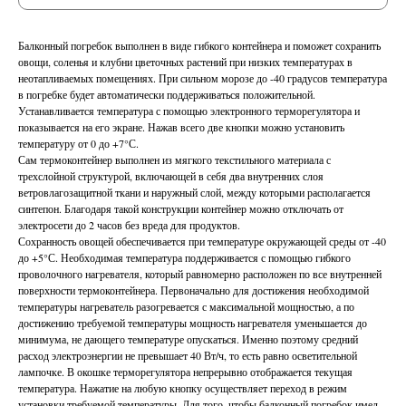
Балконный погребок выполнен в виде гибкого контейнера и поможет сохранить
овощи, соленья и клубни цветочных растений при низких температурах в
неотапливаемых помещениях. При сильном морозе до -40 градусов температура
в погребке будет автоматически поддерживаться положительной.
Устанавливается температура с помощью электронного терморегулятора и
показывается на его экране. Нажав всего две кнопки можно установить
температуру от 0 до +7°С.
Сам термоконтейнер выполнен из мягкого текстильного материала с
трехслойной структурой, включающей в себя два внутренних слоя
ветровлагозащитной ткани и наружный слой, между которыми располагается
синтепон. Благодаря такой конструкции контейнер можно отключать от
электросети до 2 часов без вреда для продуктов.
Сохранность овощей обеспечивается при температуре окружающей среды от -40
до +5°С. Необходимая температура поддерживается с помощью гибкого
проволочного нагревателя, который равномерно расположен по все внутренней
поверхности термоконтейнера. Первоначально для достижения необходимой
температуры нагреватель разогревается с максимальной мощностью, а по
достижению требуемой температуры мощность нагревателя уменьшается до
минимума, не дающего температуре опускаться. Именно поэтому средний
расход электроэнергии не превышает 40 Вт/ч, то есть равно осветительной
лампочке. В окошке терморегулятора непрерывно отображается текущая
температура. Нажатие на любую кнопку осуществляет переход в режим
установки требуемой температуры. Для того, чтобы балконный погребок имел