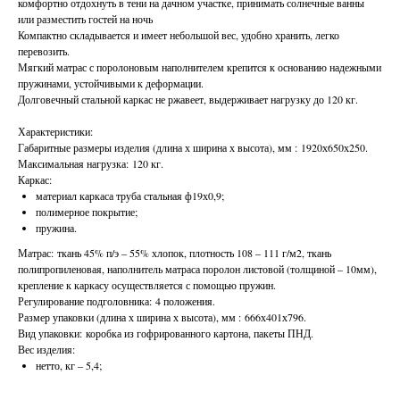
комфортно отдохнуть в тени на дачном участке, принимать солнечные ванны
или разместить гостей на ночь
Компактно складывается и имеет небольшой вес, удобно хранить, легко
перевозить.
Мягкий матрас с поролоновым наполнителем крепится к основанию надежными
пружинами, устойчивыми к деформации.
Долговечный стальной каркас не ржавеет, выдерживает нагрузку до 120 кг.
Характеристики:
Габаритные размеры изделия (длина х ширина х высота), мм : 1920х650х250.
Максимальная нагрузка: 120 кг.
Каркас:
материал каркаса труба стальная ф19х0,9;
полимерное покрытие;
пружина.
Матрас: ткань 45% п/э – 55% хлопок, плотность 108 – 111 г/м2, ткань
полипропиленовая, наполнитель матраса поролон листовой (толщиной – 10мм),
крепление к каркасу осуществляется с помощью пружин.
Регулирование подголовника: 4 положения.
Размер упаковки (длина х ширина х высота), мм : 666х401х796.
Вид упаковки: коробка из гофрированного картона, пакеты ПНД.
Вес изделия:
нетто, кг – 5,4;