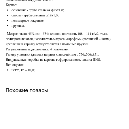
Каркас:
основание - труба стальная ф25х1,0;
опоры - труба стальная ф19х1,0;
полимерное покрытие;
пружина.
Матрас: ткань 45% п/э – 55% хлопок, плотность 108 – 111 г/м2, ткань
полипропиленовая, наполнитель матраса «аэрофом» (толщиной – 50мм),
крепление к каркасу осуществляется с помощью пружин.
Регулирование подголовника: 4 положения.
Размер упаковки (длина х ширина х высота), мм : 756х506х851.
Вид упаковки: коробка из картона гофрированного, пакеты ПНД.
Вес изделия:
нетто, кг – 10,0;
Похожие товары