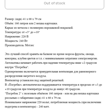
Out of stock
Размер: (шдв) 41 х 68 х 79 см
Объём: 160 литров или 2 мешка картошки.
Каркас из металла с полимерно-порошковой покраской.
Температура: от +3° до +10°
Напряжение: 220 В
Мощность: 240 Вт
Производитель: Метлес
Это лучший способ хранить на балконе во время мороза фрукты, овощи,
консервы, клубни цветов и т.п. с минимальными затратами электроэнергии.
Автоматика начинает работать при падении температуры ниже +2 градусов
внутри "Погребка".
Одновременно включается принудительная вентиляция для равномерного
распределения нагретого воздуха.
Вентилятор установлен под защитной решеткой.
В «Погребке» автоматически поддерживается температура в пределах от +3 до
+10 градусов при температуре воздуха до минус 40 градусов.
"Погребок 2" с полезным объёмом 160 литров - или на два мешка картошки
россыпью с габаритами (шдв) 41 х 68 х 79 см.
Номинальное напряжение 220 вольт, потребляемая мощность (при включении
подогрева и вентилятора) - 240 ватт.