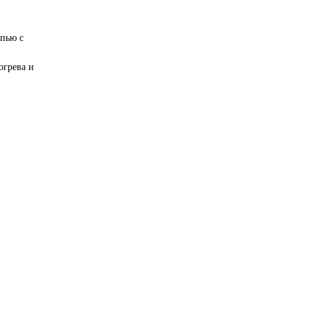
ыпью с
огрева и