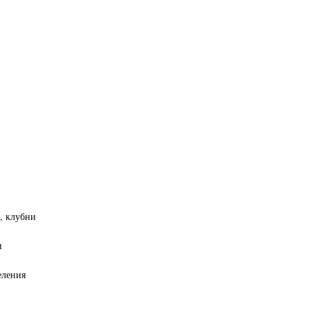
, клубни
и
еления