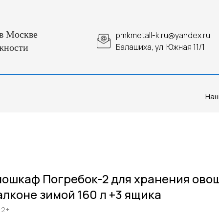
в Москве
pmkmetall-k.ru@yandex.ru
Балашиха, ул. Южная 11/1
жности
Наш
ошкаф Погребок-2 для хранения ово
алконе зимой 160 л +3 ящика
-2+