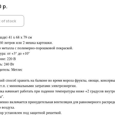
р.
0
 of stock
шдв) 41 х 68 х 79 см
60 литров или 2 мешка картошки.
з металла с полимерно-порошковой покраской.
ура: от +3° до +10°
ие: 220 В
: 240 Вт
итель: Метлес
ий способ хранить на балконе во время мороза фрукты, овощи, консервы
 т.п. с минимальными затратами электроэнергии.
ка начинает работать при падении температуры ниже +2 градусов внутр
а".
енно включается принудительная вентиляция для равномерного распред
о воздуха.
ор установлен под защитной решеткой.