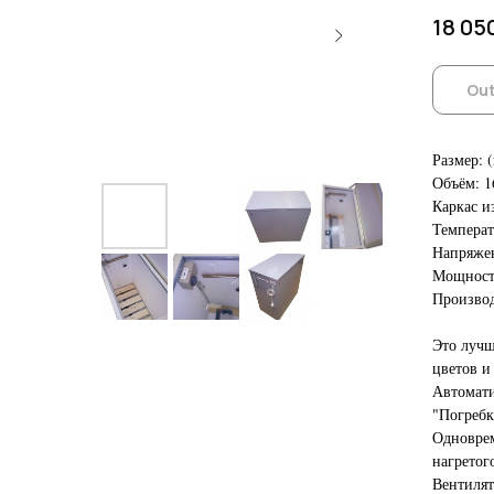
18 05
Out
Размер: (
Объём: 1
Каркас и
Температ
Напряжен
Мощность
Производ
Это лучш
цветов и
Автомати
"Погребк
Одноврем
нагретог
Вентилят