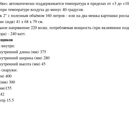
бке» автоматически поддерживается температура в пределах от +3 до +10
 при температуре воздуха до минус 40 градусов.
к 2" с полезным объёмом 160 литров - или на два мешка картошки росс
ми (шдв) 41 х 68 х 79 см.
ное напряжение 220 вольт, потребляемая мощность (при включении под
ра) - 240 ватт.
ящиков
 внутри:
нутренний длина (мм) 375
нутренний ширина (мм) 280
нутренний высота (мм) 45
 снаружи:
м) 400
(мм) 300
мм)155
.42
итр 15.5