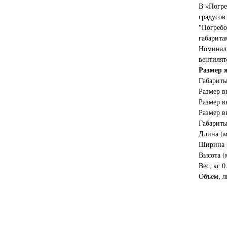
В «Погре
градусов
"Погребо
габарита
Номиналь
вентилято
Размер 
Габариты
Размер в
Размер в
Размер в
Габариты
Длина (м
Ширина 
Высота (
Вес, кг 0
Объем, л