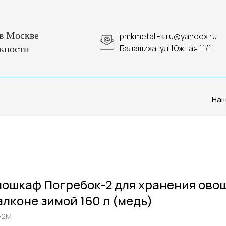
в Москве
pmkmetall-k.ru@yandex.ru
Балашиха, ул. Южная 11/1
жности
Наш
ошкаф Погребок-2 для хранения ово
алконе зимой 160 л (медь)
-2М