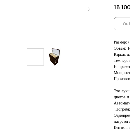
18 10
Out
Размер: (
Объём: 1
Каркас и
Температ
Напряжен
Мощность
Производ
Это лучш
цветов и
Автомати
"Погребк
Одноврем
нагретог
Вентилят