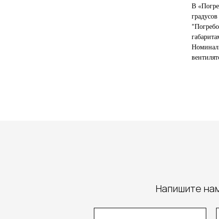
В «Погре
градусов
"Погребо
габарита
Номиналь
вентилято
Напишите нам