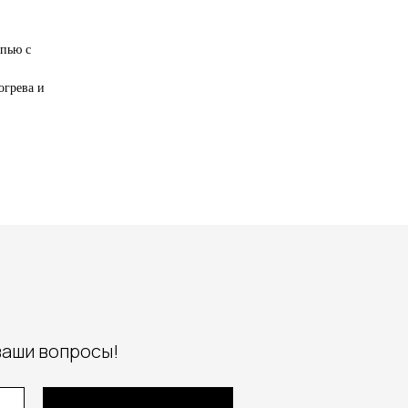
ыпью с
огрева и
ваши вопросы!