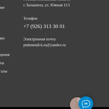
г. Балашиха, ул. Южная 11/1
ние
Телефон
+7 (926) 313 30 01
шки
Электронная почта
pmkmetall-k.ru@yandex.ru
дения
иты
галы