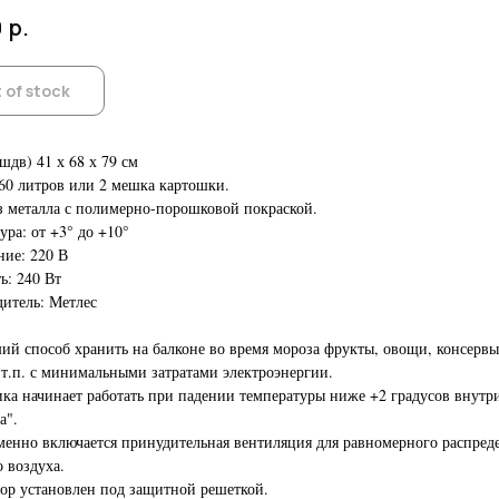
р.
0
 of stock
шдв) 41 х 68 х 79 см
60 литров или 2 мешка картошки.
з металла с полимерно-порошковой покраской.
ура: от +3° до +10°
ие: 220 В
: 240 Вт
итель: Метлес
ий способ хранить на балконе во время мороза фрукты, овощи, консервы
 т.п. с минимальными затратами электроэнергии.
ка начинает работать при падении температуры ниже +2 градусов внутр
а".
енно включается принудительная вентиляция для равномерного распред
о воздуха.
ор установлен под защитной решеткой.