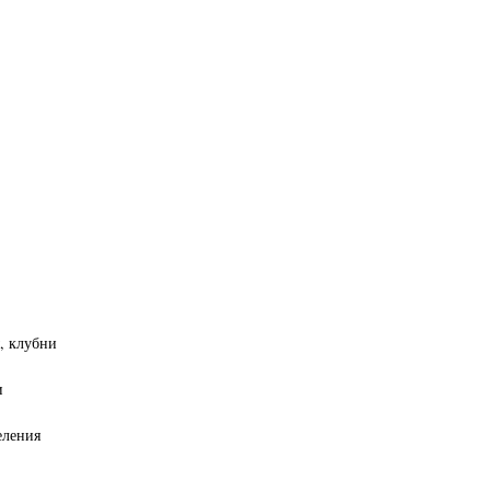
, клубни
и
еления