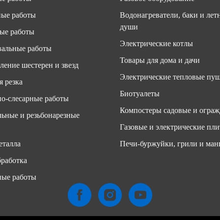
ные работы
Водонагреватели, баки и лет
души
ые работы
Электрические котлы
альные работы
Товары для дома и дачи
ление шестерен и звезд
Электрические тепловые пу
я резка
Биотуалеты
о-слесарные работы
Компостеры садовые и ограж
ьные и резьбонарезные
Газовые и электрические пл
еталла
Печи-буржуйки, грили и ман
работка
ные работы