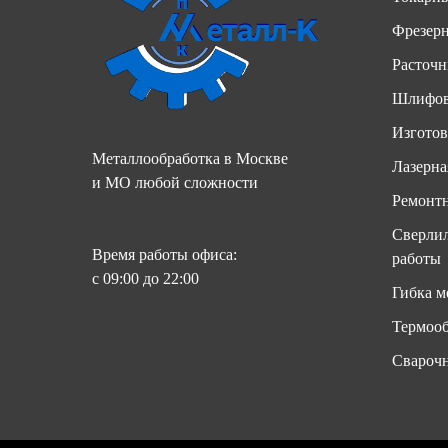
Фрезер
Расточн
Шлифов
Изготов
Металлообработка в Москве
Лазерна
и МО любой сложности
Ремонтн
Сверлил
Время работы офиса:
работы
с 09:00 до 22:00
Гибка м
Термооб
Свароч