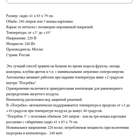
Размер: (шдв) 41 х 83 х 79 см.
Объём: 240 литров или 3 мешка картошки.
Каркас из металла с полимерно-порошковой покраской.
Температура: от +3° до +10°
Напряжение: 220 В
Мощность: 240 Вт
Производитель: Метлес
Страна: Россия
Это лучший способ хранить на балконе во время мороза фрукты, овощи,
консервы, клубни цветов и т.п. с минимальными затратами электроэнергии.
Автоматика начинает работать при падении температуры ниже +2 градусов
внутри "Погребка".
Одновременно включается принудительная вентиляция для равномерного
распределения нагретого воздуха.
Вентилятор расположен под защитной решеткой.
В «Погребке» автоматически поддерживается температура в пределах от +3 до
+10 градусов при температуре воздуха до минус 40 градусов.
"Погребок 3" с полезным объёмом 240 литров - или на три мешка картошки
россыпью с габаритами (шдв) 41 х 83 х 79 см.
Номинальное напряжение 220 вольт, потребляемая мощность (при включении
подогрева и вентилятора) - 240 ватт.