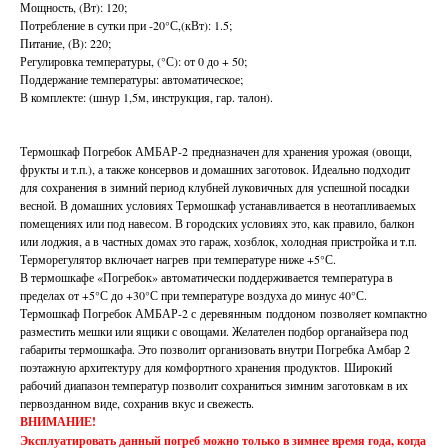
Мощность, (Вт): 120;
Потребление в сутки при -20°С,(кВт): 1.5;
Питание, (В): 220;
Регулировка температуры, (°С): от 0 до + 50;
Поддержание температуры: автоматическое;
В комплекте: (шнур 1,5м, инструкция, гар. талон).
Термошкаф Погребок АМБАР-2 предназначен для хранения урожая (овощи,
фрукты и т.п.), а также консервов и домашних заготовок. Идеально подходит
для сохранения в зимний период клубней луковичных для успешной посадки
весной. В домашних условиях Термошкаф устанавливается в неотапливаемых
помещениях или под навесом. В городских условиях это, как правило, балкон
или лоджия, а в частных домах это гараж, хозблок, холодная пристройка и т.п.
Терморегулятор включает нагрев при температуре ниже +5°С.
В термошкафе «Погребок» автоматически поддерживается температура в
пределах от +5°С до +30°С при температуре воздуха до минус 40°С.
Термошкаф Погребок АМБАР-2 с деревянным поддоном позволяет компактно
разместить мешки или ящики с овощами. Желателен подбор органайзера под
габариты термошкафа. Это позволит организовать внутри Погребка Амбар 2
поэтажную архитектуру для комфортного хранения продуктов. Широкий
рабочий диапазон температур позволит сохраниться зимним заготовкам в их
первозданном виде, сохранив вкус и свежесть.
ВНИМАНИЕ!
Эксплуатировать данный погреб можно только в зимнее время года, когда