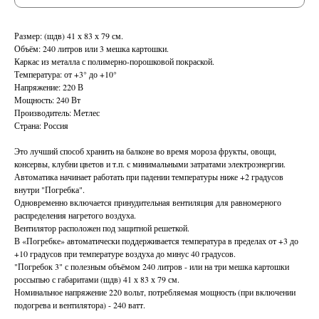
Размер: (шдв) 41 х 83 х 79 см.
Объём: 240 литров или 3 мешка картошки.
Каркас из металла с полимерно-порошковой покраской.
Температура: от +3° до +10°
Напряжение: 220 В
Мощность: 240 Вт
Производитель: Метлес
Страна: Россия
Это лучший способ хранить на балконе во время мороза фрукты, овощи,
консервы, клубни цветов и т.п. с минимальными затратами электроэнергии.
Автоматика начинает работать при падении температуры ниже +2 градусов
внутри "Погребка".
Одновременно включается принудительная вентиляция для равномерного
распределения нагретого воздуха.
Вентилятор расположен под защитной решеткой.
В «Погребке» автоматически поддерживается температура в пределах от +3 до
+10 градусов при температуре воздуха до минус 40 градусов.
"Погребок 3" с полезным объёмом 240 литров - или на три мешка картошки
россыпью с габаритами (шдв) 41 х 83 х 79 см.
Номинальное напряжение 220 вольт, потребляемая мощность (при включении
подогрева и вентилятора) - 240 ватт.