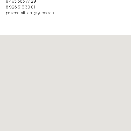
8 495 363 77 29
8 926 313 30 01
pmkmetall-k.ru@yandex.ru