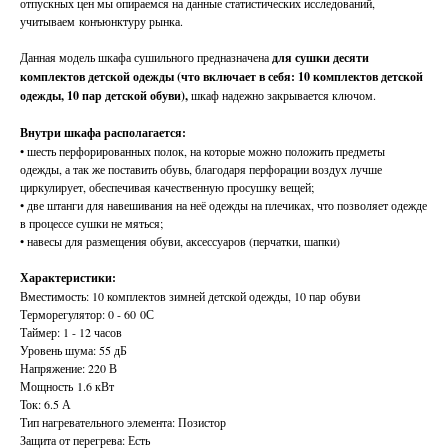
отпускных цен мы опираемся на данные статистических исследований,
учитываем конъюнктуру рынка.
Данная модель шкафа сушильного предназначена
для сушки десяти
комплектов детской одежды (что включает в себя: 10 комплектов детской
одежды, 10 пар детской обуви),
шкаф надежно закрывается ключом.
Внутри шкафа располагается:
• шесть перфорированных полок, на которые можно положить предметы
одежды, а так же поставить обувь, благодаря перфорации воздух лучше
циркулирует, обеспечивая качественную просушку вещей;
• две штанги для навешивания на неё одежды на плечиках, что позволяет одежде
в процессе сушки не мяться;
• навесы для размещения обуви, аксессуаров (перчатки, шапки)
Характеристики:
Вместимость: 10 комплектов зимней детской одежды, 10 пар обуви
Терморегулятор: 0 - 60 0С
Таймер: 1 - 12 часов
Уровень шума: 55 дБ
Напряжение: 220 В
Мощность 1.6 кВт
Ток: 6.5 А
Тип нагревательного элемента: Позистор
Защита от перегрева: Есть