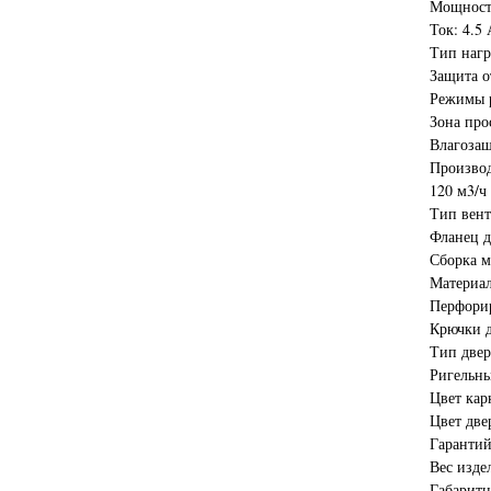
Мощност
Ток: 4.5 
Тип нагр
Защита о
Режимы 
Зона пр
Влагозащ
Производ
120 м3/ч
Тип вент
Фланец д
Сборка м
Материал
Перфори
Крючки д
Тип двер
Ригельны
Цвет кар
Цвет две
Гарантий
Вес изде
Габаритн