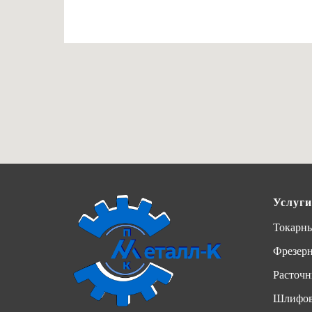
Услуги
Токарны
Фрезер
Расточн
Шлифов