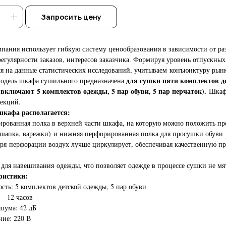
Запросить цену
пания использует гибкую систему ценообразования в зависимости от ра
регулярности заказов, интересов заказчика. Формируя уровень отпускны
я на данные статистических исследований, учитываем конъюнктуру рынк
для сушки пяти комплектов д
одель шкафа сушильного предназначена
включают 5 комплектов одежды, 5 пар обуви, 5 пар перчаток).
Шкаф 
секций.
шкафа располагается:
ированная полка в верхней части шкафа, на которую можно положить п
шапка, варежки) и нижняя перфорированная полка для просушки обуви
аря перфорации воздух лучше циркулирует, обеспечивая качественную п
 для навешивания одежды, что позволяет одежде в процессе сушки не мят
ристики:
сть: 5 комплектов детской одежды, 5 пар обуви
 - 12 часов
шума: 42 дБ
ие: 220 В