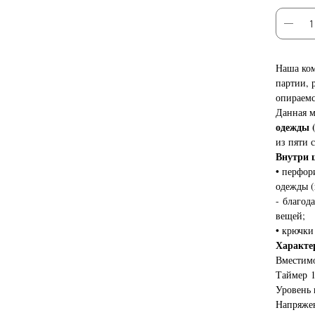
Наша ком
партии, 
опираемс
Данная м
одежды (
из пяти 
Внутри 
• перфор
одежды (
- благод
вещей;
• крючки
Характе
Вместимо
Таймер 1
Уровень 
Напряжен