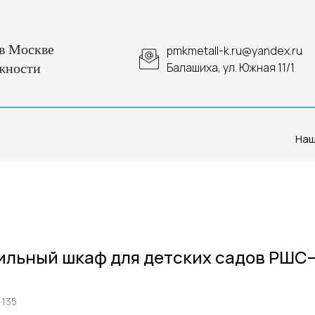
в Москве
pmkmetall-k.ru@yandex.ru
Балашиха, ул. Южная 11/1
жности
Наш
льный шкаф для детских садов РШС
–135