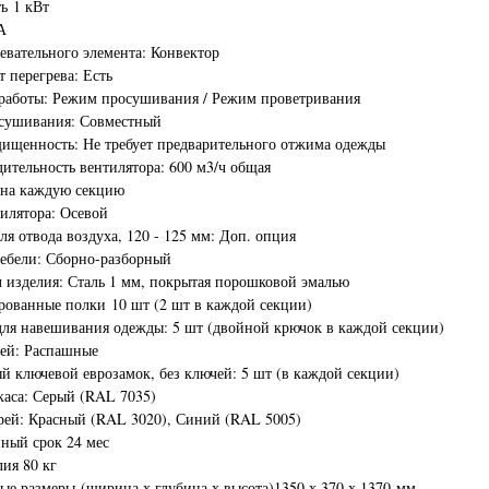
ь 1 кВт
А
евательного элемента: Конвектор
т перегрева: Есть
работы: Режим просушивания / Режим проветривания
осушивания: Совместный
ищенность: Не требует предварительного отжима одежды
ительность вентилятора: 600 м3/ч общая
 на каждую секцию
илятора: Осевой
ля отвода воздуха, 120 - 125 мм: Доп. опция
ебели: Сборно-разборный
 изделия: Сталь 1 мм, покрытая порошковой эмалью
рованные полки 10 шт (2 шт в каждой секции)
ля навешивания одежды: 5 шт (двойной крючок в каждой секции)
ей: Распашные
й ключевой еврозамок, без ключей: 5 шт (в каждой секции)
каса: Серый (RAL 7035)
рей: Красный (RAL 3020), Синий (RAL 5005)
ный срок 24 мес
лия 80 кг
ые размеры (ширина х глубина х высота)1350 х 370 х 1370 мм