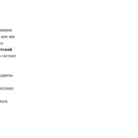
змеров
х цен мы
а.
етской
состоит
редметы
росушку
ься;