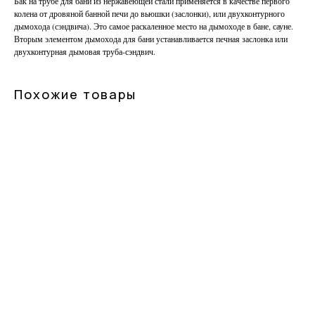
Бак на трубе для бани из нержавеющей стали применяется в качестве первого
колена от дровяной банной печи до вьюшки (заслонки), или двухконтурного
дымохода (сэндвича). Это самое раскаленное место на дымоходе в бане, сауне.
Вторым элементом дымохода для бани устанавливается печная заслонка или
двухконтурная дымовая труба-сэндвич.
Похожие товары