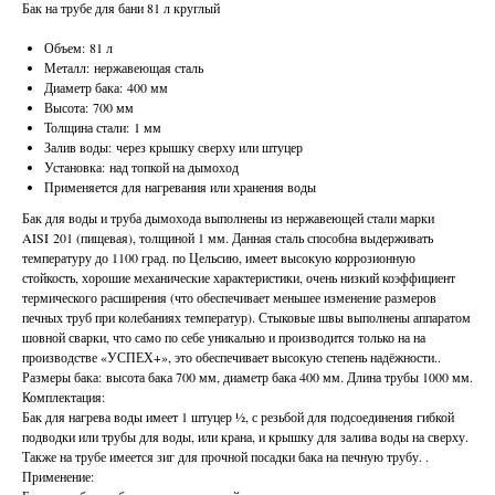
Бак на трубе для бани 81 л круглый
Объем: 81 л
Металл: нержавеющая сталь
Диаметр бака: 400 мм
Высота: 700 мм
Толщина стали: 1 мм
Залив воды: через крышку сверху или штуцер
Установка: над топкой на дымоход
Применяется для нагревания или хранения воды
Бак для воды и труба дымохода выполнены из нержавеющей стали марки
AISI 201 (пищевая), толщиной 1 мм. Данная сталь способна выдерживать
температуру до 1100 град. по Цельсию, имеет высокую коррозионную
стойкость, хорошие механические характеристики, очень низкий коэффициент
термического расширения (что обеспечивает меньшее изменение размеров
печных труб при колебаниях температур). Стыковые швы выполнены аппаратом
шовной сварки, что само по себе уникально и производится только на на
производстве «УСПЕХ+», это обеспечивает высокую степень надёжности..
Размеры бака: высота бака 700 мм, диаметр бака 400 мм. Длина трубы 1000 мм.
Комплектация:
Бак для нагрева воды имеет 1 штуцер ½, с резьбой для подсоединения гибкой
подводки или трубы для воды, или крана, и крышку для залива воды на сверху.
Также на трубе имеется зиг для прочной посадки бака на печную трубу. .
Применение: