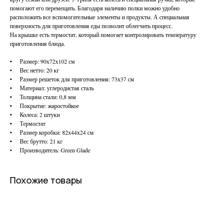
помогают его перемещать. Благодаря наличию полки можно удобно
расположить все вспомогательные элементы и продукты. А специальная
поверхность для приготовления еды позволит облегчить процесс.
На крышке есть термостат, который помогает контролировать температуру
приготовления блюда.
• Размер: 90х72х102 см
• Вес нетто: 20 кг
• Размер решеток для приготовления: 73х37 см
• Материал: углеродистая сталь
• Толщина стали: 0,8 мм
• Покрытие: жаростойкое
• Колеса: 2 штуки
• Термостат
• Размер коробки: 82х44х24 см
• Вес брутто: 21 кг
• Производитель: Green Glade
Похожие товары