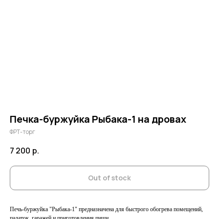
Печка-буржуйка Рыбака-1 на дровах
ФРТ-торг
7 200
р.
Out of stock
Печь-буржуйка "Рыбака-1" предназначена для быстрого обогрева помещений,
палаток, гаражей и приготовления пищи.