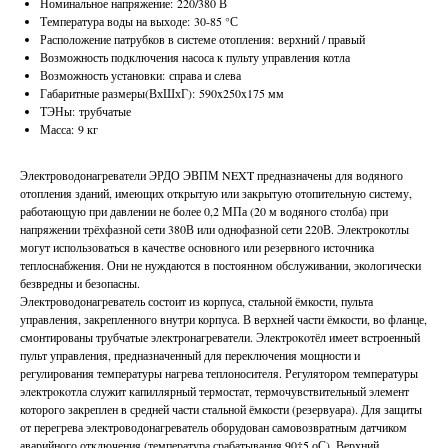
Номинальное напряжение: 220/380 В
Температура воды на выходе: 30-85 °С
Расположение патрубков в системе отопления: верхний / правый
Возможность подключения насоса к пульту управления котла
Возможность установки: справа и слева
Габаритные размеры(ВхШхГ): 590x250x175 мм
ТЭНы: трубчатые
Масса: 9 кг
Электроводонагреватели ЭРДО ЭВПМ NEXT предназначены для водяного
отопления зданий, имеющих открытую или закрытую отопительную систему,
работающую при давлении не более 0,2 МПа (20 м водяного столба) при
напряжении трёхфазной сети 380В или однофазной сети 220В. Электрокотлы
могут использоваться в качестве основного или резервного источника
теплоснабжения. Они не нуждаются в постоянном обслуживании, экологически
безвредны и безопасны.
Электроводонагреватель состоит из корпуса, стальной ёмкости, пульта
управления, закрепленного внутри корпуса. В верхней части ёмкости, во фланце,
смонтированы трубчатые электронагреватели. Элeктрoкoтёл имеет встроенный
пульт управления, предназначенный для переключения мощности и
регулирования температуры нагрева теплоносителя. Регулятором температуры
элeктрoкoтла служит капиллярный термостат, термочувствительный элемент
которого закреплен в средней части стальной ёмкости (резервуара). Для защиты
от перегрева электроводонагреватель оборудован самовозвратным датчиком
аварийного отключения (температура срабатывания 90†5 оС). Верхний