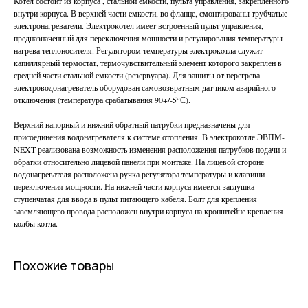
Котел состоит из корпуса , стальной емкости, пульта управления, закрепленного
внутри корпуса. В верхней части емкости, во фланце, смонтированы трубчатые
электронагреватели. Элeктрoкoтел имеет встроенный пульт управления,
предназначенный для переключения мощности и регулирования температуры
нагрева теплоносителя. Регулятором температуры элeктрoкoтла служит
капиллярный термостат, термочувствительный элемент которого закреплен в
средней части стальной емкости (резервуара). Для защиты от перегрева
электроводонагреватель оборудован самовозвратным датчиком аварийного
отключения (температура срабатывания 90+/-5°С).
Верхний напорный и нижний обратный патрубки предназначены для
присоединения водонагревателя к системе отопления. В электрокотле ЭВПМ-
NEXT реализована возможность изменения расположения патрубков подачи и
обратки относительно лицевой панели при монтаже. На лицевой стороне
водонагревателя расположена ручка регулятора температуры и клавиши
переключения мощности. На нижней части корпуса имеется заглушка
ступенчатая для ввода в пульт питающего кабеля. Болт для крепления
заземляющего провода расположен внутри корпуса на кронштейне крепления
колбы котла.
Похожие товары