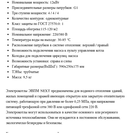
Номинальная мощность: 12кВт
Присоединительные размеры патрубков: G1
Три ступени мощности: 4 / 4 / 4
Количество контуров: одноконтурные
Класс защиты по ГОСТ 27570.0: 1
Площадь обогрева:115-120 м2
Номинальное напряжение: 220/380 В
Температура воды на выходе: 30-85 °С
Расположение патрубков в системе отопления: верхний / правый
Возможность подключения насоса к пульту управления котла
Колодка для подключения циркуляц. насоса
Возможность установки: справа и слева
Габаритные размеры(ВхШхГ): 590x250x175 мм
ТЭНы: трубчатые
Масса: 9,5 кг
Электрокотлы ЭВПМ NEXT предназначены для водяного отопления зданий,
жилых помещений и гаражей имеющих открытую или закрытую отопительную
систему, работающую при давлении не более 0,25 МПа, при напряжении
питающей трехфазной сети 380 В или однофазной сети 220 В.
Электрокотлы могут использоваться в качестве основного или резервного
источника теплоснабжения. Они не нуждаются в постоянном обслуживании,
экологически безвредны и безопасны.