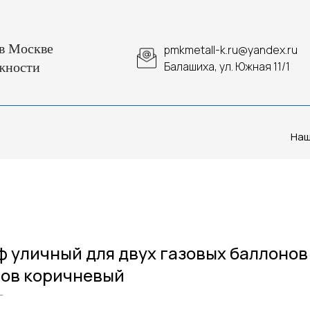
в Москве
pmkmetall-k.ru@yandex.ru
Балашиха, ул. Южная 11/1
жности
Наш
 уличный для двух газовых баллонов
ов коричневый
г