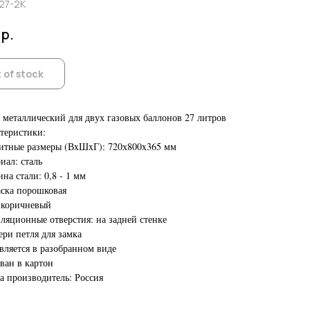
27-2К
р.
 of stock
металлический для двух газовых баллонов 27 литров
теристики:
итные размеры (ВxШxГ): 720х800x365 мм
иал: сталь
на стали: 0,8 - 1 мм
ска порошковая
 коричневый
ляционные отверстия: на задней стенке
ери петля для замка
вляется в разобранном виде
ван в картон
а производитель: Россия