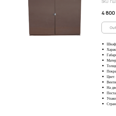
SKU:
ГШ
4 800
Out
Шкаф 
Харак
Габар
Матер
Толщи
Покра
Цвет:
Венти
На дв
Поста
Упако
Стран