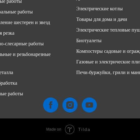
ые работы
Электрические котлы
альные работы
Товары для дома и дачи
ление шестерен и звезд
Электрические тепловые пу
я резка
Биотуалеты
о-слесарные работы
Компостеры садовые и ограж
ьные и резьбонарезные
Газовые и электрические пл
еталла
Печи-буржуйки, грили и ман
работка
ные работы
Tilda
Made on