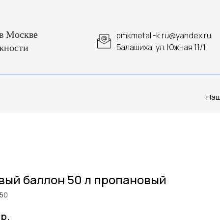
в Москве
pmkmetall-k.ru@yandex.ru
Балашиха, ул. Южная 11/1
жности
Наш
вый баллон 50 л пропановый
-50
р.