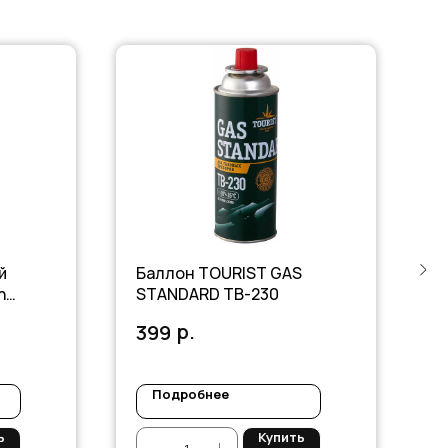
й
Баллон TOURIST GAS
Г
h
STANDARD TB-230
п
р.
399
3
Подробнее
ь
Купить