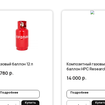
азовый баллон 12 л
Композитный газовы
баллон HPC Researc
р.
 780
Classic 24.5 л.
р.
14 000
Подробнее
Подробнее
Купить
Купит