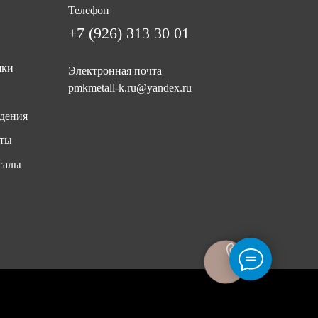
Телефон
+7 (926) 313 30 01
шки
Электронная почта
pmkmetall-k.ru@yandex.ru
дения
иты
галы