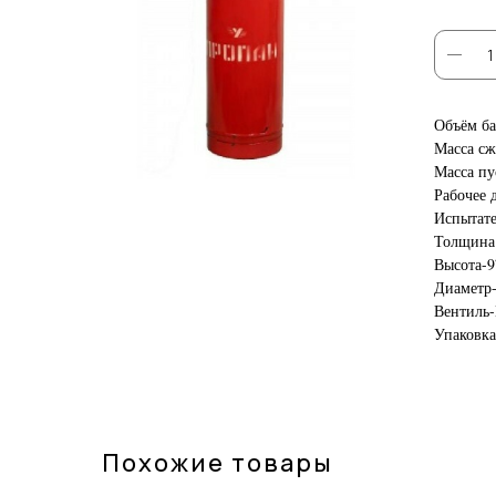
Объём ба
Масса сж
Масса пу
Рабочее 
Испытате
Толщина 
Высота-9
Диаметр
Вентиль-
Упаковк
Похожие товары