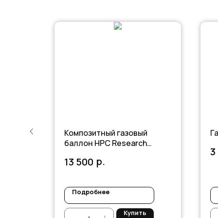
Композитный газовый
Г
баллон HPC Research
3
Classic 18,2 л.
р.
13 500
Подробнее
ь
Купить