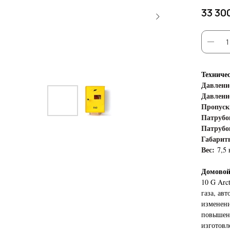
33 30
Техниче
Давление
Давлени
Пропускн
Патрубок
Патрубо
Габарит
Вес:
7,5 
Домовой
10 G Arc
газа, ав
изменени
повышен
изготовл