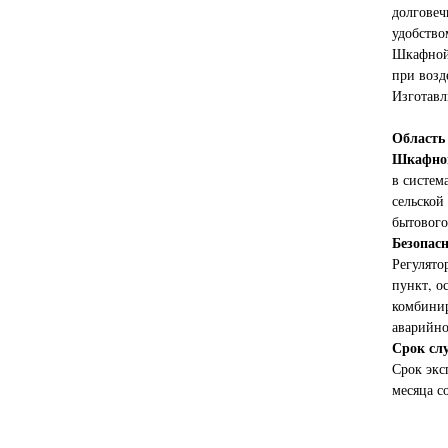
долговеч
удобство
Шкафной
при возд
Изготавл
Область
Шкафной
в систем
сельской
бытового
Безопасн
Регулято
пункт, о
комбини
аварийн
Срок сл
Срок экс
месяца с