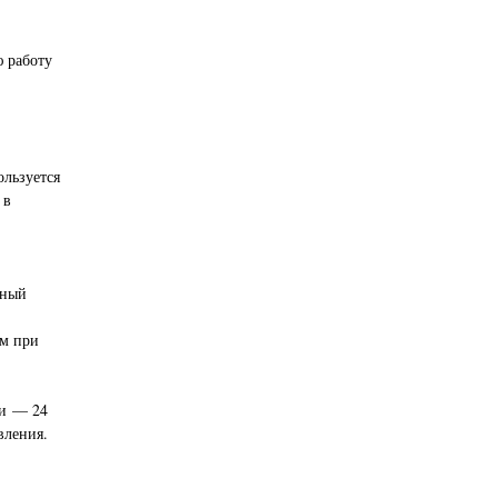
 работу
ользуется
 в
рный
м при
ии — 24
вления.