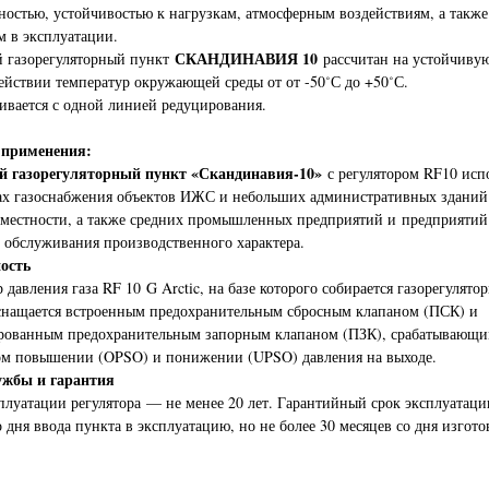
ностью, устойчивостью к нагрузкам, атмосферным воздействиям, а также
м в эксплуатации.
СКАНДИНАВИЯ 10
 газорегуляторный пункт
рассчитан на устойчивую
ействии температур окружающей среды от от -50˚С до +50˚С.
ивается с одной линией редуцирования.
 применения:
 газорегуляторный пункт «Скандинавия-10»
с регулятором RF10 исп
ах газоснабжения объектов ИЖС и небольших административных зданий
 местности, а также средних промышленных предприятий и предприятий
 обслуживания производственного характера.
ость
р давления газа RF 10 G Arctic, на базе которого собирается газорегулято
снащается встроенным предохранительным сбросным клапаном (ПСК) и
рованным предохранительным запорным клапаном (ПЗК), срабатывающи
ом повышении (OPSO) и понижении (UPSO) давления на выходе.
ужбы и гарантия
плуатации регулятора — не менее 20 лет. Гарантийный срок эксплуатац
о дня ввода пункта в эксплуатацию, но не более 30 месяцев со дня изгото