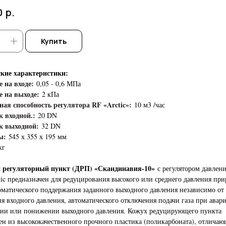
р.
0
Купить
ские характеристики:
 на входе:
0,05 - 0,6 МПа
е на выходе:
2 кПа
ая способность регулятора RF «Arctic»:
10 м3 /час
 входной.:
20 DN
к выходной:
32 DN
ы:
545 х 355 х 195 мм
кг
 регуляторный пункт (ДРП) «Скандинавия-10»
с регулятором давлени
tic предназначен для редуцирования высокого или среднего давления пр
томатического поддержания заданного выходного давления независимо от
я входного давления, автоматического отключения подачи газа при авар
ии или понижении выходного давления. Кожух редуцирующего пункта
ен из высококачественного прочного пластика (поликарбоната), отличаю