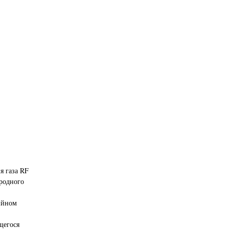
я газа RF
иродного
ийном
щегося