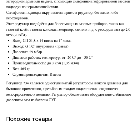
загородном доме или на даче, с помощью сильфонной гофрированной газовой
подводки из нержавеющей стали.
Сильфонная подводка вкручивается прямо в редуктор, без каких-либо
переходников.
Этот редуктор подойдёт и для более мощных газовых приборов, таких как
газовый котёл, газовая колонка, генератор, камин и т. д. с расходом газа до 2,0
кг/ч (20 кВт)
Вход: СП 21,8 х 14 ниток на 1" левая
Выход: G 1/2" внутренняя (правая)
Давление: 29 мбар
Диапазон рабочих температур: от -20 С° до +50 С°
Производительность: до 3 кг/ч (1,35 м3/ч)
Вес: 465 гр
Страна производитель: Италия
Регулятор 734 является одноступенчатый регулятором низкого давления для
бытового применения, с резьбовым входом подключения, соединяется
непосредственно к вентилю. Регулятор обеспечивает оборудование стабильным
давлением газа из баллона СУГ.
Похожие товары