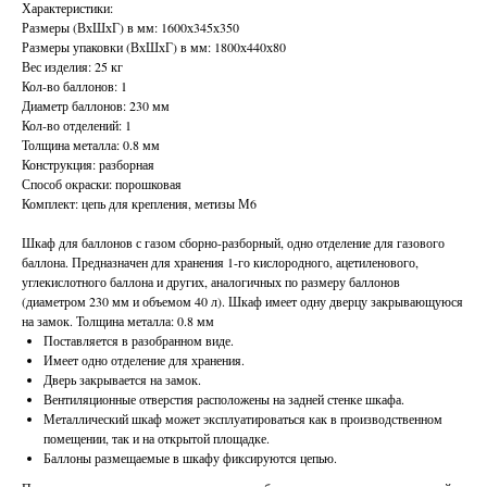
Характеристики:
Размеры (ВхШхГ) в мм: 1600х345х350
Размеры упаковки (ВхШхГ) в мм: 1800х440х80
Вес изделия: 25 кг
Кол-во баллонов: 1
Диаметр баллонов: 230 мм
Кол-во отделений: 1
Толщина металла: 0.8 мм
Конструкция: разборная
Способ окраски: порошковая
Комплект: цепь для крепления, метизы М6
Шкаф для баллонов с газом сборно-разборный, одно отделение для газового
баллона. Предназначен для хранения 1-го кислородного, ацетиленового,
углекислотного баллона и других, аналогичных по размеру баллонов
(диаметром 230 мм и объемом 40 л). Шкаф имеет одну дверцу закрывающуюся
на замок. Толщина металла: 0.8 мм
Поставляется в разобранном виде.
Имеет одно отделение для хранения.
Дверь закрывается на замок.
Вентиляционные отверстия расположены на задней стенке шкафа.
Металлический шкаф может эксплуатироваться как в производственном
помещении, так и на открытой площадке.
Баллоны размещаемые в шкафу фиксируются цепью.