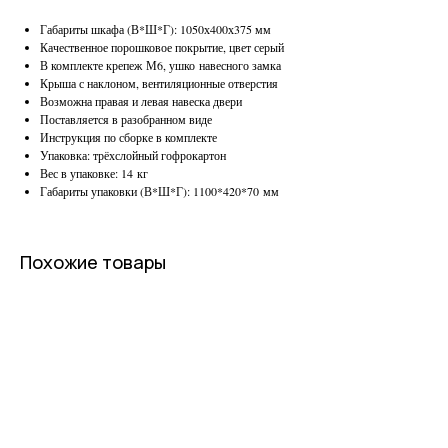
Габариты шкафа (В*Ш*Г): 1050х400х375 мм
Качественное порошковое покрытие, цвет серый
В комплекте крепеж М6, ушко навесного замка
Крыша с наклоном, вентиляционные отверстия
Возможна правая и левая навеска двери
Поставляется в разобранном виде
Инструкция по сборке в комплекте
Упаковка: трёхслойный гофрокартон
Вес в упаковке: 14 кг
Габариты упаковки (В*Ш*Г): 1100*420*70 мм
Похожие товары