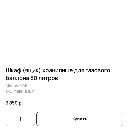
Шкаф (ящик) хранилище для газового
баллона 50 литров
Метлес-ММГ
SKU:
ГШ50-1ММГ
3 850
р.
Купить