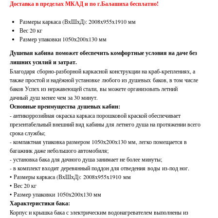
Доставка в пределах МКАД и по г.Балашиха бесплатно!
Размеры каркаса (ВхШхД): 2008x955x1910 мм
Вес 20 кг
Размер упаковки 1050х200х130 мм
Душевая кабина поможет обеспечить комфортные условия на даче без
лишних усилий и затрат.
Благодаря сборно-разборной каркасной конструкции на краб-креплениях, а
также простой и надёжной установке любого из душевых баков, в том числе
баков Успех из нержавеющей стали, вы можете организовать летний
дачный душ менее чем за 30 минут.
Основные преимущества душевых кабин:
- антикоррозийная окраска каркаса порошковой краской обеспечивает
презентабельный внешний вид кабины для летнего душа на протяжении всего
срока службы;
- компактная упаковка размером 1050х200х130 мм, легко помещается в
багажник даже небольшого автомобиля;
- установка бака для дачного душа занимает не более минуты;
- в комплект входит деревянный поддон для отведения воды из-под ног.
• Размеры каркаса (ВхШхД): 2008x955x1910 мм
• Вес 20 кг
• Размер упаковки 1050х200х130 мм
Характеристики бака:
Корпус и крышка бака с электрическим водонагревателем выполнены из