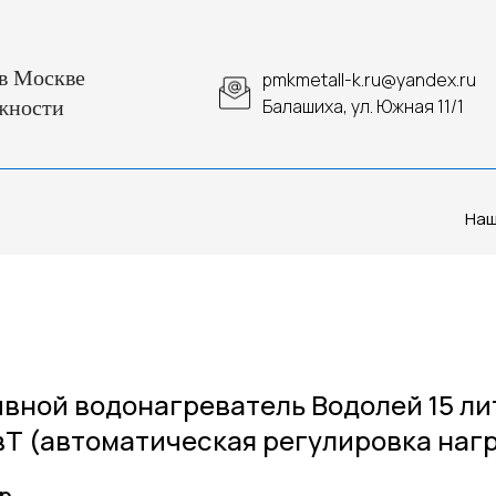
в Москве
pmkmetall-k.ru@yandex.ru
Балашиха, ул. Южная 11/1
жности
Наш
вной водонагреватель Водолей 15 ли
КвТ (автоматическая регулировка наг
р.