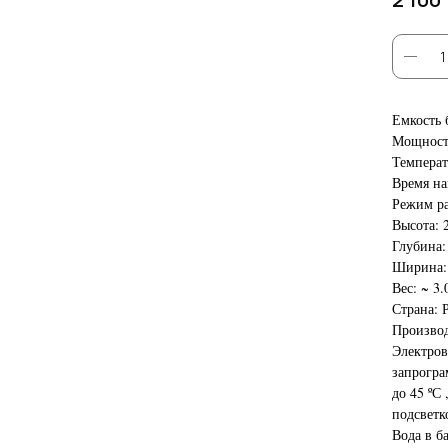
Емкость б
Мощность
Температ
Время на
Режим р
Высота: 
Глубина:
Ширина:
Вес: ~ 3.
Страна: 
Производ
Электров
запрогра
до 45 ºС
подсветк
Вода в б