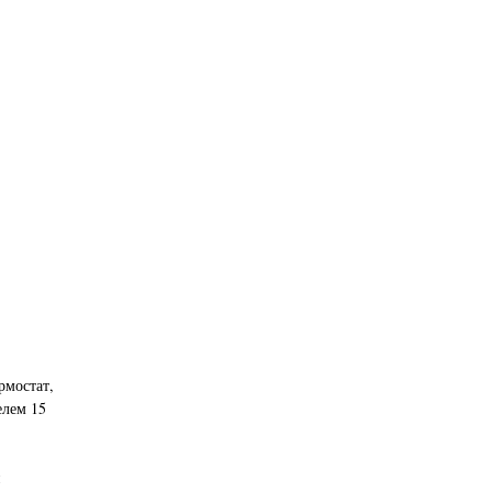
рмостат,
елем 15
и