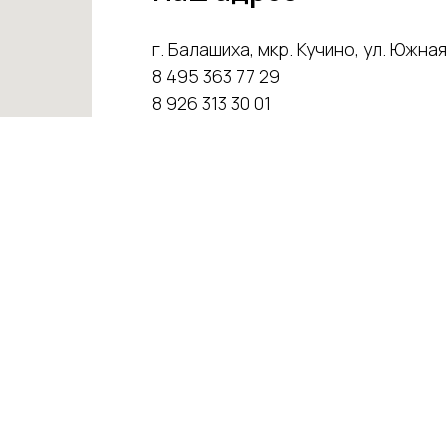
г. Балашиха, мкр. Кучино, ул. Южная 
8 495 363 77 29
8 926 313 30 01
pmkmetall-k.ru@yandex.ru