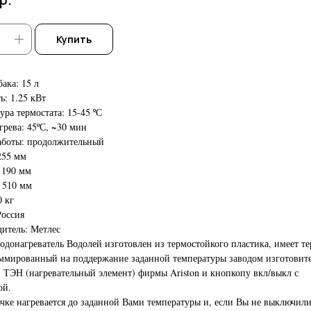
Купить
ака: 15 л
: 1.25 кВт
ура термостата: 15-45 ºС
грева: 45ºС, ~30 мин
аботы: продолжительный
255 мм
 190 мм
 510 мм
0 кг
Россия
итель: Метлес
одонагреватель Водолей изготовлен из термостойкого пластика, имеет те
ммированный на поддержание заданной температуры заводом изготовит
 , ТЭН (нагревательный элемент) фирмы Ariston и кнопкопу вкл/выкл с
ой.
ачке нагревается до заданной Вами температуры и, если Вы не выключил