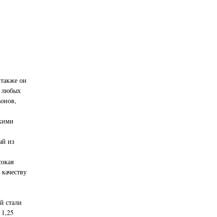
 также он
я любых
ьонов,
скими
ый из
сокая
 качеству
й стали
 1,25