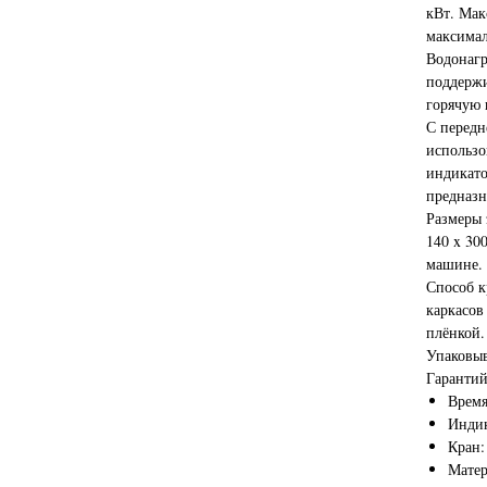
кВт. Мак
максимал
Водонагр
поддержи
горячую 
С передн
использо
индикато
предназн
Размеры 
140 x 30
машине.
Способ к
каркасов
плёнкой.
Упаковыв
Гарантий
Время
Индик
Кран:
Матер