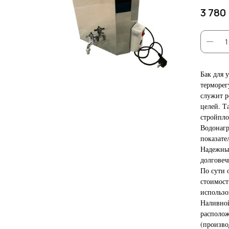
3 780
Бак для 
терморег
служит р
целей. Т
стройпло
Водонагр
показате
Надежным
долговеч
По сути 
стоимост
использо
Наливной
располож
(произво