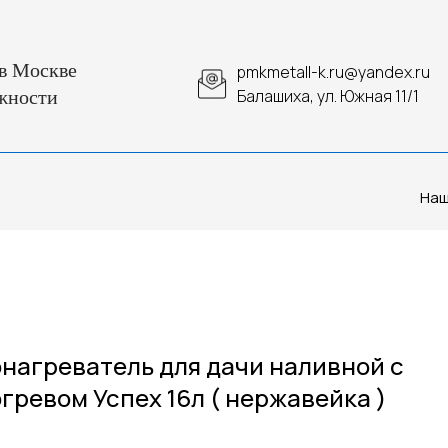
в Москве
pmkmetall-k.ru@yandex.ru
Балашиха, ул. Южная 11/1
жности
Наш
нагреватель для дачи наливной с
гревом Успех 16л ( нержавейка )
6