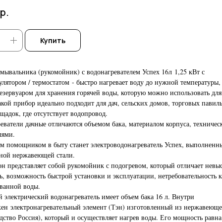
р.
Купить
умывальника (рукомойник) с водонагревателем Успех 16л 1,25 кВт с
улятором / термостатом - быстро нагревает воду до нужной температуры,
езервуаром для хранения горячей воды, которую можно использовать дл
акой прибор идеально подходит для дач, сельских домов, торговых павил
щадок, где отсутствует водопровод.
еватели дачные отличаются объемом бака, материалом корпуса, техниче
лями.
 помощником в быту станет электроводонагреватель Успех, выполненн
ной нержавеющей стали.
он представляет собой рукомойник с подогревом, который отличает невы
ь, возможность быстрой установки и эксплуатации, нетребовательность к
ванной воды.
 электрический водонагреватель имеет объем бака 16 л. Внутри
ен электронагревательный элемент (Тэн) изготовленный из нержавеюще
дство Россия), который и осуществляет нагрев воды. Его мощность равна