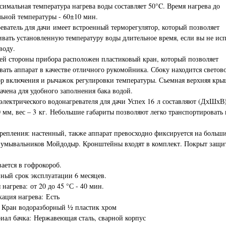
симальная температура нагрева воды составляет 50°C. Время нагрева до
ьной температуры - 60±10 мин.
еватель для дачи имеет встроенный терморегулятор, который позволяет
вать установленную температуру воды длительное время, если вы не исп
воду.
ей стороны прибора расположен пластиковый кран, который позволяет
вать аппарат в качестве отличного рукомойника. Сбоку находится светов
р включения и рычажок регулировки температуры. Съемная верхняя кры
ачена для удобного заполнения бака водой.
электрического водонагревателя для дачи Успех 16 л составляют (ДхШхВ)
0 мм, вес – 3 кг. Небольшие габариты позволяют легко транспортировать
репления: настенный, также аппарат превосходно фиксируется на больш
 умывальников Мойдодыр. Кронштейны входят в комплект. Покрыт защи
ается в гофрокороб.
ный срок эксплуатации 6 месяцев.
 нагрева: от 20 до 45 °С - 40 мин.
ация нагрева: Есть
 Кран водоразборный ½ пластик хром
иал бачка: Нержавеющая сталь, сварной корпус