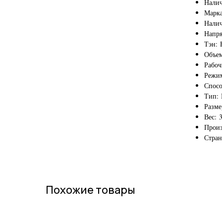
Налич
Марка
Налич
Напря
Тэн: 
Объем
Рабоч
Режи
Спосо
Тип:
Разме
Вес: 3
Произ
Стран
Похожие товары