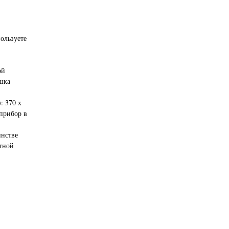
ользуете
ой
шка
: 370 x
 прибор в
инстве
тной