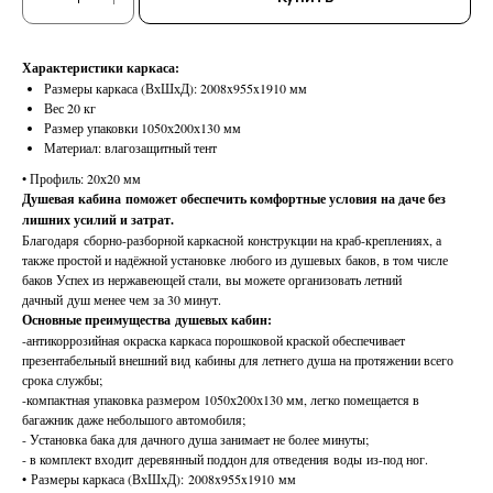
Характеристики каркаса:
Размеры каркаса (ВхШхД): 2008x955x1910 мм
Вес 20 кг
Размер упаковки 1050х200х130 мм
Материал: влагозащитный тент
• Профиль: 20х20 мм
Душевая кабина поможет обеспечить комфортные условия на даче без
лишних усилий и затрат.
Благодаря сборно-разборной каркасной конструкции на краб-креплениях, а
также простой и надёжной установке любого из душевых баков, в том числе
баков Успех из нержавеющей стали, вы можете организовать летний
дачный душ менее чем за 30 минут.
Основные преимущества душевых кабин:
-антикоррозийная окраска каркаса порошковой краской обеспечивает
презентабельный внешний вид кабины для летнего душа на протяжении всего
срока службы;
-компактная упаковка размером 1050х200х130 мм, легко помещается в
багажник даже небольшого автомобиля;
- Установка бака для дачного душа занимает не более минуты;
- в комплект входит деревянный поддон для отведения воды из-под ног.
• Размеры каркаса (ВхШхД): 2008x955x1910 мм