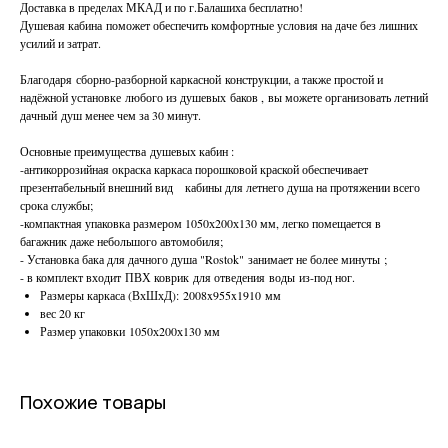
Доставка в пределах МКАД и по г.Балашиха бесплатно!
Душевая кабина поможет обеспечить комфортные условия на даче без лишних
усилий и затрат.
Благодаря сборно-разборной каркасной конструкции, а также простой и
надёжной установке любого из душевых баков , вы можете организовать летний
дачный душ менее чем за 30 минут.
Основные преимущества душевых кабин :
-антикоррозийная окраска каркаса порошковой краской обеспечивает
презентабельный внешний вид кабины для летнего душа на протяжении всего
срока службы;
-компактная упаковка размером 1050х200х130 мм, легко помещается в
багажник даже небольшого автомобиля;
- Установка бака для дачного душа "Rostok" занимает не более минуты ;
- в комплект входит ПВХ коврик для отведения воды из-под ног.
Размеры каркаса (ВхШхД): 2008x955x1910 мм
вес 20 кг
Размер упаковки 1050х200х130 мм
Похожие товары