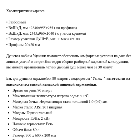
Характеристики каркаса:
• Разборный
• ВхШхД, мм : 2340х955х955 ( по профилю)
• ВхШхД, мм: 2345х960х1040 ( с учетом крепежа)
• Размер упаковки ДхШхВ, мм: 1160х200х100
• Профиль: 20х20 мм
Душевая кабина Удачник поможет обеспечить комфортные условия на даче без
лишних усилий и затрат.Благодаря сборно-разборной каркасной конструкции,
вы можете организовать летний дачный душ менее чем за 30 минут.
Бак для душа из нержавейки 80 литров с подогревом "Успех+"
изготовлен из
высококачественной немецкой пищевой нержавейки.
Время нагрева: 90 минут
Максимальная температура нагрева воды: 80 °С
Материал бачка: Нержавеющая сталь толщиной 1,0 (0,9) мм
Марка стали: AISI 201 пищевая
Модель: Горизонтальный
Мощность ТЭНа: 2 кВт
Наличие термостата: Есть
Объем бака: 80 л
Размер: 700 x 600 x 200 мм