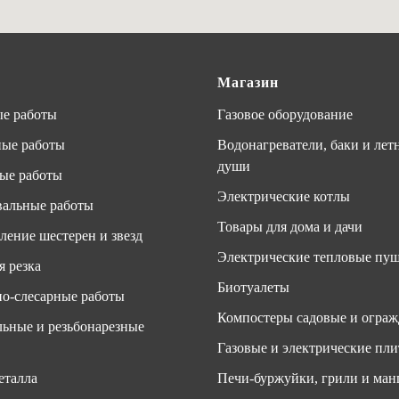
Магазин
е работы
Газовое оборудование
ные работы
Водонагреватели, баки и лет
души
ые работы
Электрические котлы
альные работы
Товары для дома и дачи
ление шестерен и звезд
Электрические тепловые пу
я резка
Биотуалеты
о-слесарные работы
Компостеры садовые и ограж
ьные и резьбонарезные
Газовые и электрические пл
еталла
Печи-буржуйки, грили и ман