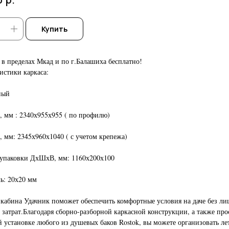
Купить
 в пределах Мкад и по г.Балашиха бесплатно!
истики каркаса:
ный
 мм : 2340х955х955 ( по профилю)
 мм: 2345х960х1040 ( с учетом крепежа)
 упаковки ДхШхВ, мм: 1160х200х100
ь: 20х20 мм
кабина Удачник поможет обеспечить комфортные условия на даче без л
 затрат.Благодаря сборно-разборной каркасной конструкции, а также про
 установке любого из душевых баков Rostok, вы можете организовать л