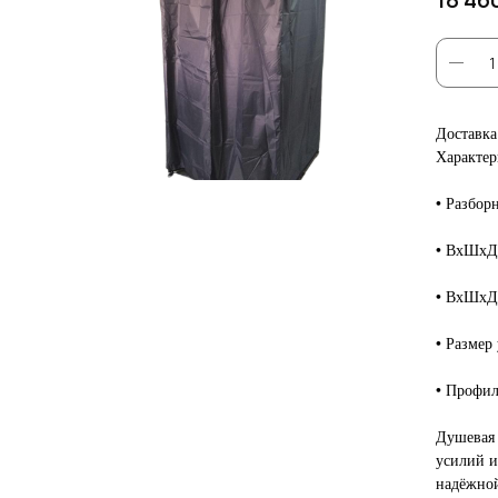
Доставка
Характер
• Разбор
• ВхШхД,
• ВхШхД,
• Размер
• Профил
Душевая 
усилий и
надёжной