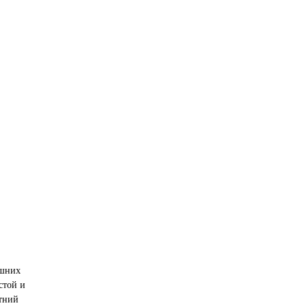
ишних
стой и
етний