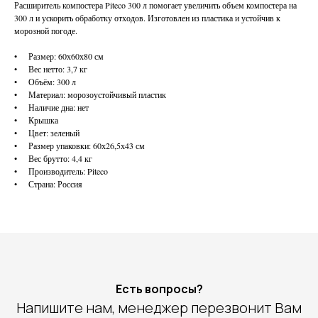
Расширитель компостера Piteco 300 л помогает увеличить объем компостера на
300 л и ускорить обработку отходов. Изготовлен из пластика и устойчив к
морозной погоде.
• Размер: 60х60х80 см
• Вес нетто: 3,7 кг
• Объём: 300 л
• Материал: морозоустойчивый пластик
• Наличие дна: нет
• Крышка
• Цвет: зеленый
• Размер упаковки: 60х26,5х43 см
• Вес брутто: 4,4 кг
• Производитель: Piteco
• Страна: Россия
Есть вопросы?
Напишите нам, менеджер перезвонит Вам