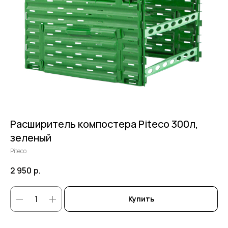
Расширитель компостера Piteco 300л,
зеленый
Piteco
2 950
р.
Купить