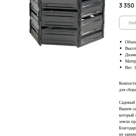
3 350
Out
Объем
Высот
Диаме
Матер
Вес: 1
Компосте
для сбор
Садовый 
Вашем са
который 
земли пр
Благодар
не заним