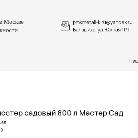
в Москве
pmkmetall-k.ru@yandex.ru
Балашиха, ул. Южная 11/1
жности
Наш
остер садовый 800 л Мастер Сад
Сад
00