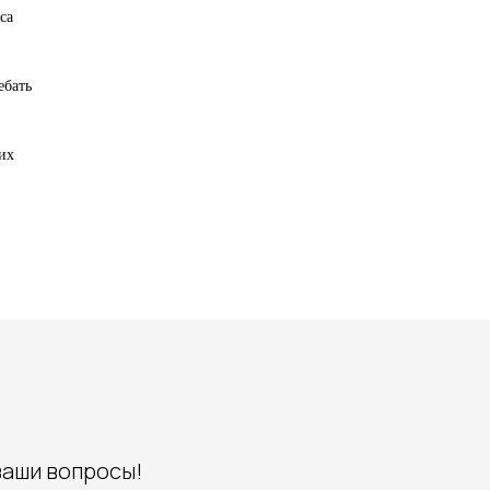
са
ебать
их
ваши вопросы!