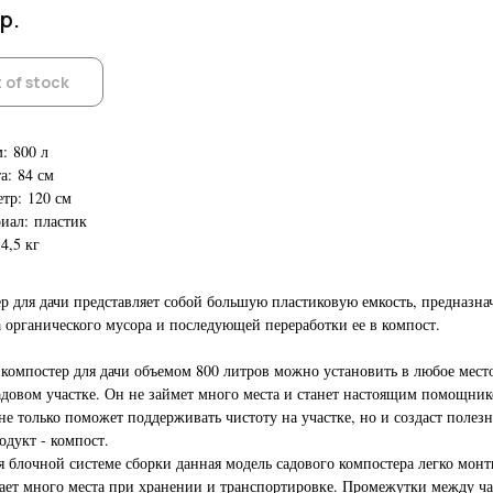
р.
 of stock
: 800 л
а: 84 см
тр: 120 см
иал: пластик
4,5 кг
р для дачи представляет собой большую пластиковую емкость, предназн
а органического мусора и последующей переработки ее в компост.
компостер для дачи объемом 800 литров можно установить в любое мест
довом участке. Он не займет много места и станет настоящим помощник
не только поможет поддерживать чистоту на участке, но и создаст полез
одукт - компост.
я блочной системе сборки данная модель садового компостера легко монт
ает много места при хранении и транспортировке. Промежутки между ч