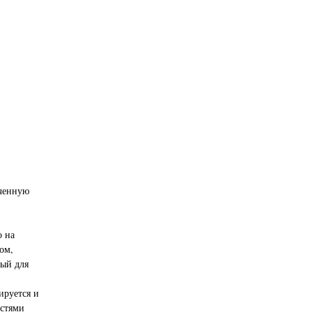
аченную
о на
ом,
ный для
ируется и
астями