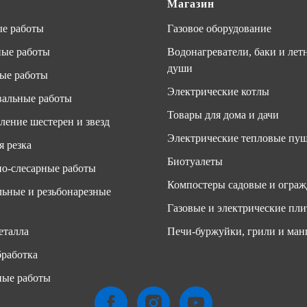
Магазин
е работы
Газовое оборудование
ные работы
Водонагреватели, баки и лет
души
ые работы
Электрические котлы
альные работы
Товары для дома и дачи
ление шестерен и звезд
Электрические тепловые пу
я резка
Биотуалеты
о-слесарные работы
Компостеры садовые и ограж
ьные и резьбонарезные
Газовые и электрические пл
еталла
Печи-буржуйки, грили и ман
работка
ные работы