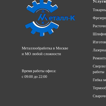
Услуги
Токарны
Фрезер
Расточн
Шлифов
Изготов
Металлообработка в Москве
Лазерна
и МО любой сложности
Ремонтн
Сверлил
Время работы офиса:
работы
с 09:00 до 22:00
Гибка м
Термооб
Свароч