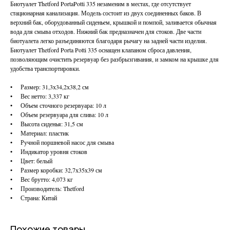
Биотуалет Thetford PortaPotti 335 незаменим в местах, где отсутствует
стационарная канализация. Модель состоит из двух соединенных баков. В
верхний бак, оборудованный сиденьем, крышкой и помпой, заливается обычная
вода для смыва отходов. Нижний бак предназначен для стоков. Две части
биотуалета легко разъединяются благодаря рычагу на задней части изделия.
Биотуалет Thetford Porta Potti 335 оснащен клапаном сброса давления,
позволяющим очистить резервуар без разбрызгивания, и замком на крышке для
удобства транспортировки.
• Размер: 31,3х34,2х38,2 см
• Вес нетто: 3,337 кг
• Объем сточного резервуара: 10 л
• Объем резервуара для слива: 10 л
• Высота сиденья: 31,5 см
• Материал: пластик
• Ручной поршневой насос для смыва
• Индикатор уровня стоков
• Цвет: белый
• Размер коробки: 32,7х35х39 см
• Вес брутто: 4,073 кг
• Производитель: Thetford
• Страна: Китай
Похожие товары