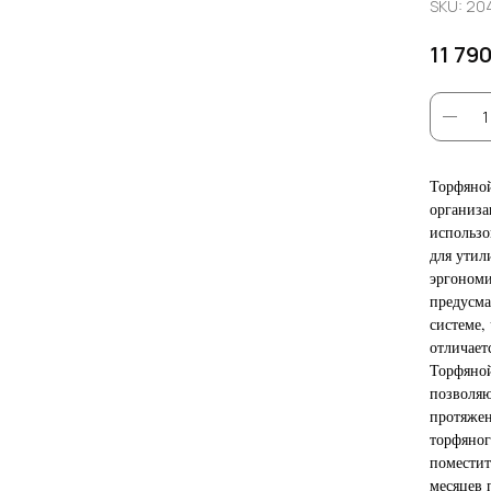
SKU:
20
11 79
Торфяной
организа
использо
для утил
эргономи
предусма
системе,
отличает
Торфяной
позволяю
протяжен
торфяног
поместит
месяцев 