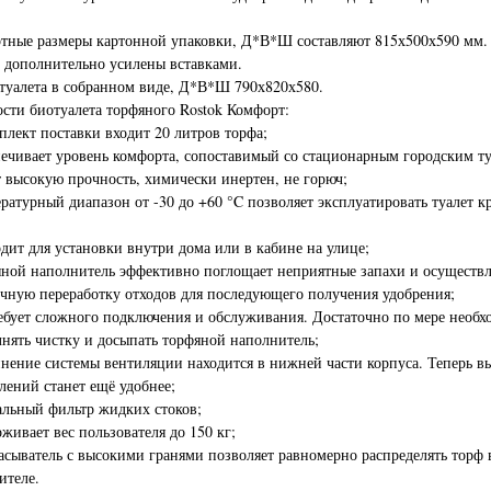
тные размеры картонной упаковки, Д*В*Ш составляют 815х500х590 мм.
 дополнительно усилены вставками.
туалета в собранном виде, Д*В*Ш 790х820х580.
сти биотуалета торфяного Rostok Комфорт:
плект поставки входит 20 литров торфа;
ечивает уровень комфорта, сопоставимый со стационарным городским ту
 высокую прочность, химически инертен, не горюч;
ратурный диапазон от -30 до +60 °C позволяет эксплуатировать туалет к
дит для установки внутри дома или в кабине на улице;
ной наполнитель эффективно поглощает неприятные запахи и осуществл
чную переработку отходов для последующего получения удобрения;
ебует сложного подключения и обслуживания. Достаточно по мере необх
нять чистку и досыпать торфяной наполнитель;
нение системы вентиляции находится в нижней части корпуса. Теперь в
лений станет ещё удобнее;
льный фильтр жидких стоков;
живает вес пользователя до 150 кг;
асыватель с высокими гранями позволяет равномерно распределять торф 
ителе.