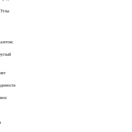
 Углы
алетом;
руглый
яет
одимости
ынос
в