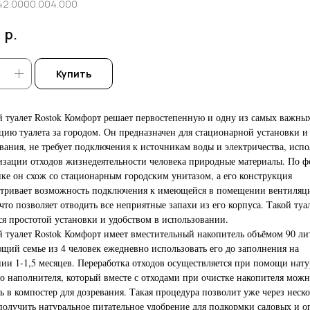
42.0000.004.000
р.
0
Купить
 туалет Rostok Комфорт решает первостепенную и одну из самых важных
цию туалета за городом. Он предназначен для стационарной установки и
вания, не требует подключения к источникам воды и электричества, испо
изации отходов жизнедеятельности человека природные материалы. По ф
ке он схож со стационарным городским унитазом, а его конструкция
тривает возможность подключения к имеющейся в помещении вентиляц
 что позволяет отводить все неприятные запахи из его корпуса. Такой туа
ся простотой установки и удобством в использовании.
 туалет Rostok Комфорт имеет вместительный накопитель объёмом 90 ли
щий семье из 4 человек ежедневно использовать его до заполнения на
ии 1-1,5 месяцев. Переработка отходов осуществляется при помощи нату
о наполнителя, который вместе с отходами при очистке накопителя мож
ь в компостер для дозревания. Такая процедура позволит уже через неск
получить натуральное питательное удобрение для подкормки садовых и 