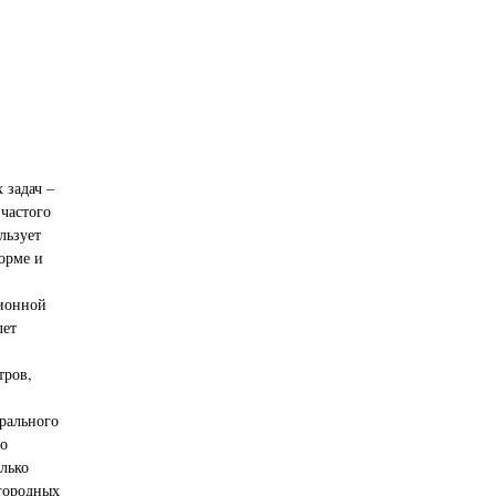
 задач –
 частого
льзует
орме и
ионной
лет
тров,
рального
но
олько
огородных