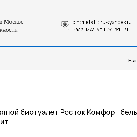
в Москве
pmkmetall-k.ru@yandex.ru
Балашиха, ул. Южная 11/1
жности
Наш
яной биотуалет Росток Комфорт бел
ит
м