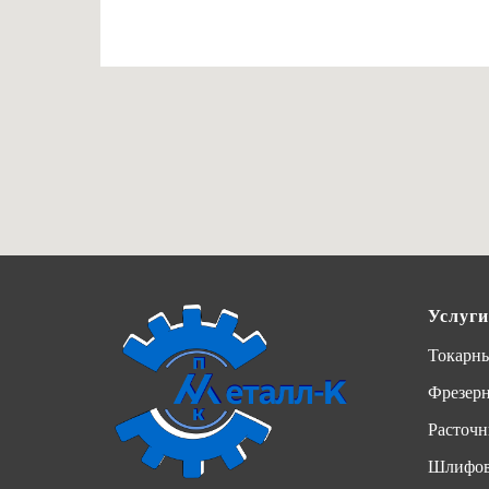
Услуги
Токарны
Фрезер
Расточн
Шлифов