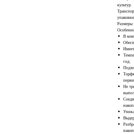
культур.
Транспор
упаковки
Размеры 
Особенно
В ком
Обесп
Имеет
Темпе
год;
Подхо
Торфя
перви
Не тр
выпол
Соеди
накоп
Уника
Выдер
Разбр
накоп