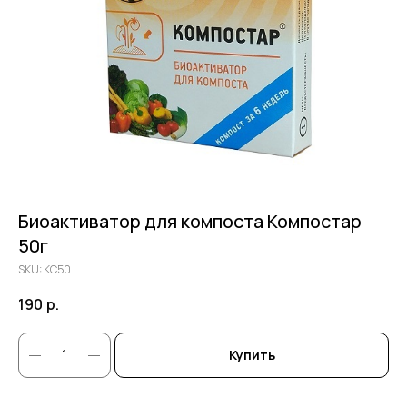
Биоактиватор для компоста Компостар
50г
SKU:
КС50
190
р.
Купить