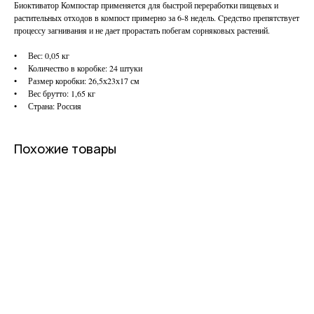
Биоктиватор Компостар применяется для быстрой переработки пищевых и
растительных отходов в компост примерно за 6-8 недель. Cредство препятствует
процессу загнивания и не дает прорастать побегам сорняковых растений.
• Вес: 0,05 кг
• Количество в коробке: 24 штуки
• Размер коробки: 26,5х23х17 см
• Вес брутто: 1,65 кг
• Страна: Россия
Похожие товары